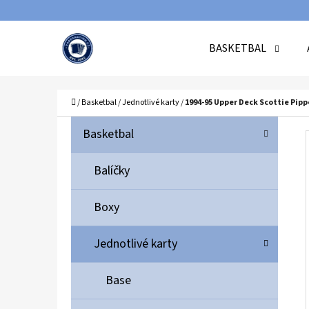
K
Přejít
O
Zpět
Zpět
na
BASKETBAL
Š
do
do
obsah
Í
obchodu
obchodu
C
K
Domů
/
Basketbal
/
Jednotlivé karty
/
1994-95 Upper Deck Scottie Pipp
P
K
Přeskočit
Basketbal
A
O
kategorie
T
S
Balíčky
E
T
G
Boxy
O
R
R
A
Jednotlivé karty
I
N
E
N
Base