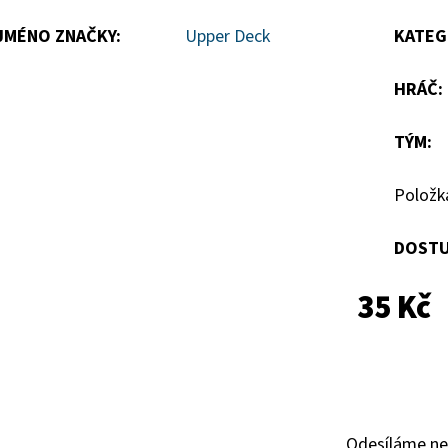
hvězdiček.
JMÉNO ZNAČKY
:
Upper Deck
KATEG
HRÁČ
:
TÝM
:
Položk
DOSTU
35 Kč
Odesíláme ne