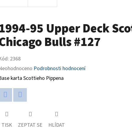
1994-95 Upper Deck Sco
Chicago Bulls #127
Kód:
2368
Průměrné
Neohodnoceno
Podrobnosti hodnocení
hodnocení
Base karta Scottieho Pippena
produktu
je
Twitter
Facebook
0,0
z
TISK
ZEPTAT SE
HLÍDAT
5