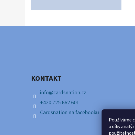
Z
Á
P
A
KONTAKT
T
Í
info
@
cardsnation.cz
+420 725 662 601
Cardsnation na facebooku
Používáme c
a díky analý
použitelnos