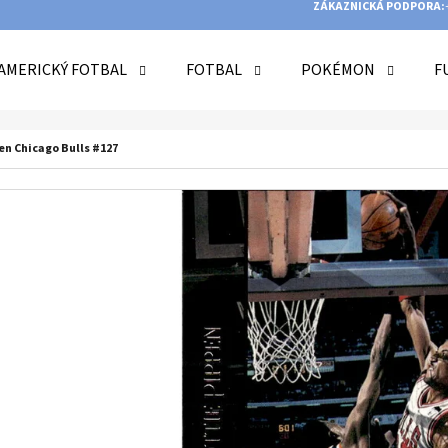
ZÁKAZNICKÁ PODPORA:
AMERICKÝ FOTBAL
FOTBAL
POKÉMON
F
O POTŘEBUJETE NAJÍT?
en Chicago Bulls #127
HLEDAT
DOPORUČUJEME