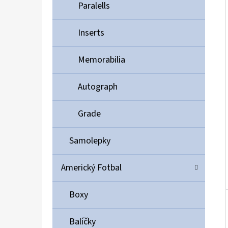
Í
Paralells
P
A
Inserts
ULTIMATE GUARD MAGNETIC CARD CASE 35PT
N
55 Kč
Memorabilia
E
L
Autograph
Grade
Samolepky
Americký Fotbal
Boxy
Balíčky