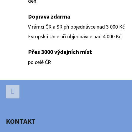
den
D
Doprava zdarma
O
V rámci ČR a SR při objednávce nad 3 000 Kč
P
O
Evropská Unie při objednávce nad 4 000 Kč
R
U
Přes 3000 výdejních míst
Č
po celé ČR
U
J
E
Z
M
Á
E
P
Facebook
A
ULTIMATE
KONTAKT
T
GUARD
MAGNETIC