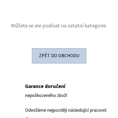
E
T
E
Můžete se ale podívat na ostatní kategorie.
N
A
J
Í
ZPĚT DO OBCHODU
T
?
Garance doručení
nepoškozeného zboží
HLEDAT
Odesíláme nejpozději následující pracovní