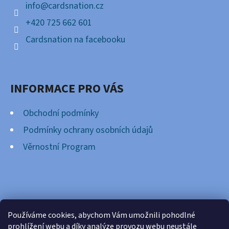
Í
CARD
info
@
cardsnation.cz
CASE
35PT
+420 725 662 601
55
Cardsnation na facebooku
Kč
INFORMACE PRO VÁS
Obchodní podmínky
Podmínky ochrany osobních údajů
Věrnostní Program
FACEBOOK
Používáme cookies, abychom Vám umožnili pohodlné
prohlížení webu a díky analýze provozu webu neustále