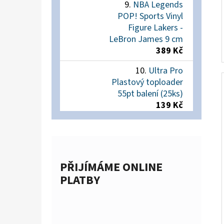
NBA Legends
POP! Sports Vinyl
Figure Lakers -
LeBron James 9 cm
389 Kč
Ultra Pro
Plastový toploader
55pt balení (25ks)
139 Kč
PŘIJÍMÁME ONLINE
PLATBY