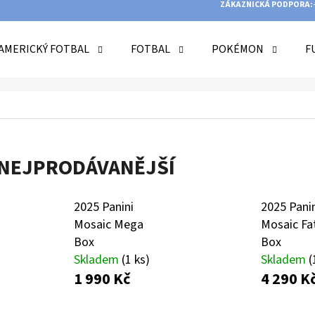
ZÁKAZNICKÁ PODPORA:
AMERICKÝ FOTBAL
FOTBAL
POKÉMON
F
O POTŘEBUJETE NAJÍT?
HLEDAT
NEJPRODÁVANĚJŠÍ
2025 Panini
2025 Pani
DOPORUČUJEME
Mosaic Mega
Mosaic Fa
Box
Box
Skladem
(1 ks)
Skladem
(
1 990 Kč
4 290 K