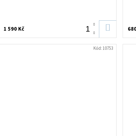
DO
1 590 Kč
680
KOŠÍKU
Kód:
10753