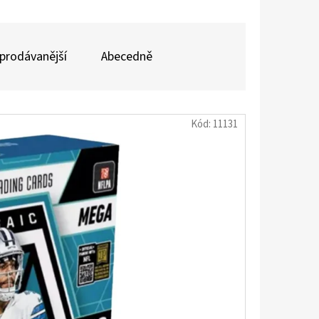
UM - 1 KS
prodávanější
Abecedně
Kód:
11131