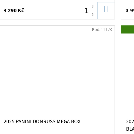
DO
4 290 Kč
3 9
KOŠÍKU
Kód:
11128
2025 PANINI DONRUSS MEGA BOX
202
BL