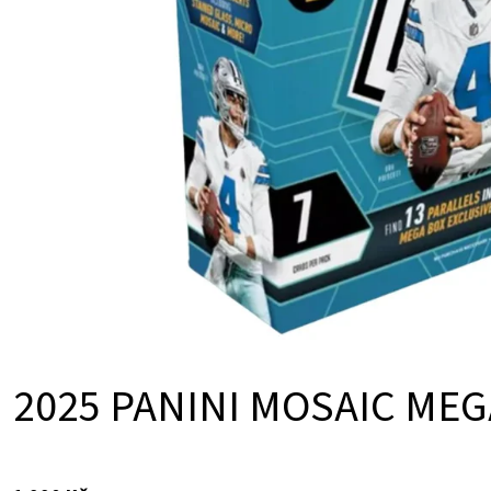
U
Ů
K
T
Ů
2025 PANINI MOSAIC MEG