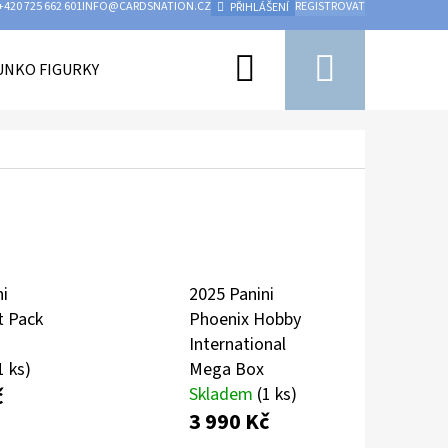
+420 725 662 601
INFO@CARDSNATION.CZ
REGISTROVAT
PŘIHLÁŠENÍ
Hledat
Nákupn
UNKO FIGURKY
PŘÍSLUŠENSTVÍ
UFC
HOKEJ
košík
ni
2025 Panini
t Pack
Phoenix Hobby
International
1 ks)
Mega Box
č
Skladem
(1 ks)
3 990 Kč
Následující