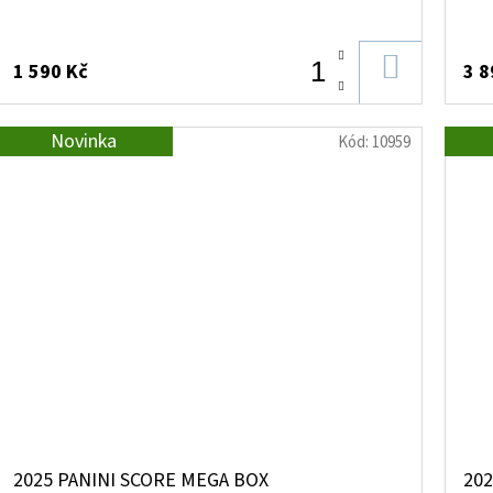
DO
1 590 Kč
3 8
KOŠÍKU
Novinka
Kód:
10959
2025 PANINI SCORE MEGA BOX
202