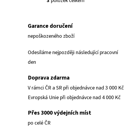
3
položek celkem
O
V
L
Á
Garance doručení
D
nepoškozeného zboží
A
C
Odesíláme nejpozději následující pracovní
Í
den
P
R
Doprava zdarma
V
K
V rámci ČR a SR při objednávce nad 3 000 Kč
Y
Evropská Unie při objednávce nad 4 000 Kč
V
Ý
Přes 3000 výdejních míst
P
po celé ČR
I