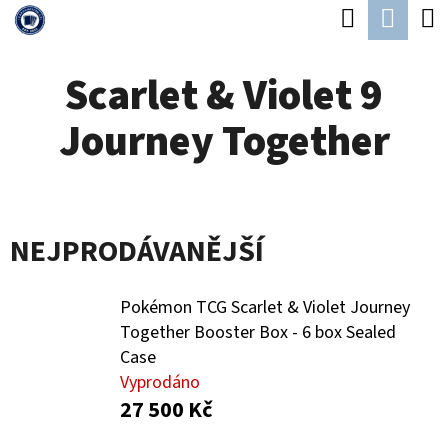
K
Hledat
Náku
Přejít
O
Zpět
Zpět
na
koší
Š
Scarlet & Violet 9
obsah
Í
C
Journey Together
K
O
P
O
NEJPRODÁVANĚJŠÍ
T
Ř
Pokémon TCG Scarlet & Violet Journey
E
Together Booster Box - 6 box Sealed
B
Case
U
Vyprodáno
27 500 Kč
J