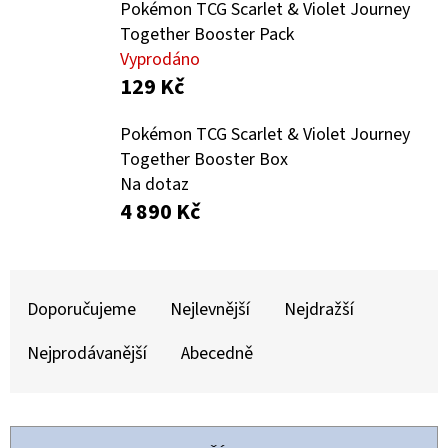
E
Pokémon TCG Scarlet & Violet Journey
T
Together Booster Pack
Vyprodáno
E
129 Kč
N
A
Pokémon TCG Scarlet & Violet Journey
Together Booster Box
J
Na dotaz
Í
4 890 Kč
T
?
Ř
A
Doporučujeme
Nejlevnější
Nejdražší
Z
Nejprodávanější
Abecedně
E
HLEDAT
N