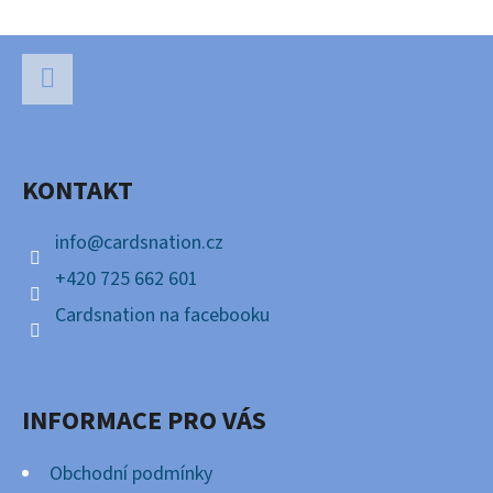
S
U
Z
Á
P
Facebook
A
KONTAKT
T
Í
info
@
cardsnation.cz
+420 725 662 601
Cardsnation na facebooku
INFORMACE PRO VÁS
Obchodní podmínky