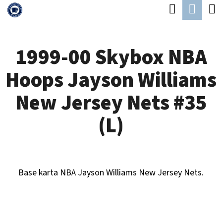
K
Hledat
Náku
Přejít
O
Zpět
Zpět
na
koší
Š
obsah
1999-00 Skybox NBA
Í
C
K
Hoops Jayson Williams
O
P
New Jersey Nets #35
O
(L)
T
Ř
E
Base karta NBA Jayson Williams New Jersey Nets.
B
U
J