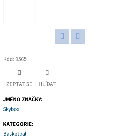
D
O
P
O
R
Twitter
Facebook
U
Kód:
9565
Č
U
J
ZEPTAT SE
HLÍDAT
E
M
JMÉNO ZNAČKY
:
E
Skybox
KATEGORIE
:
ULTIMATE
GUARD
Basketbal
MAGNETIC