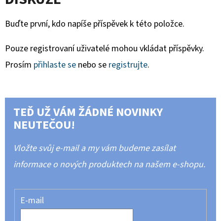
Buďte první, kdo napíše příspěvek k této položce.
Pouze registrovaní uživatelé mohou vkládat příspěvky.
Prosím
přihlaste se
nebo se
registrujte
.
TEĎ UŽ VÁM ŽÁDNÉ NOVINKY
NEUTEČOU!
Vložte svůj e-mail a my vám budeme zasílat
informace o nových produktech na našem e-shopu.
E-mail