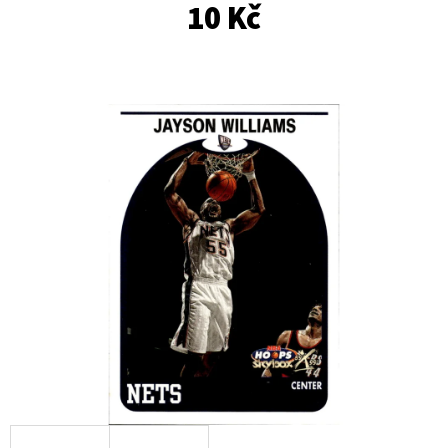
E
10 Kč
T
E
N
A
J
Í
T
?
HLEDAT