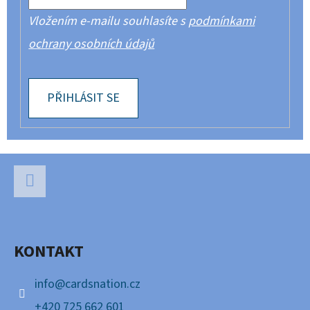
Vložením e-mailu souhlasíte s
podmínkami
ochrany osobních údajů
PŘIHLÁSIT SE
Z
Á
P
Facebook
A
KONTAKT
T
Í
info
@
cardsnation.cz
+420 725 662 601