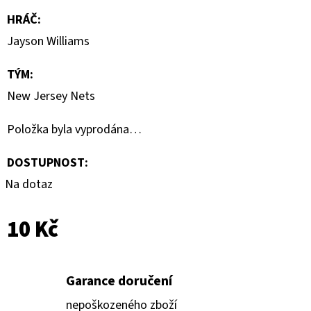
CARD
CASE
HRÁČ
:
35PT
Jayson Williams
55
Kč
TÝM
:
New Jersey Nets
Položka byla vyprodána…
DOSTUPNOST:
Na dotaz
10 Kč
Garance doručení
nepoškozeného zboží