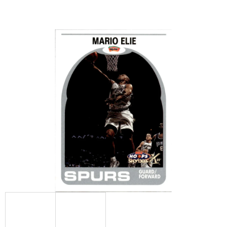
E
T
E
N
A
J
Í
T
?
HLEDAT