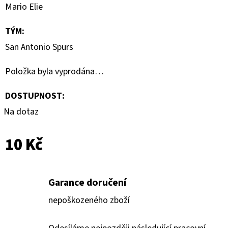
CARD
Mario Elie
CASE
35PT
TÝM
:
55
San Antonio Spurs
Kč
Položka byla vyprodána…
DOSTUPNOST:
Na dotaz
10 Kč
Garance doručení
nepoškozeného zboží