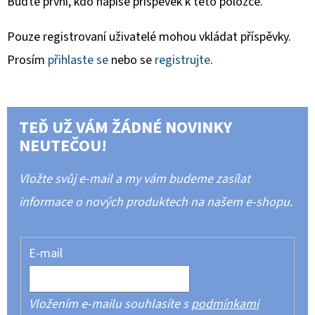
Buďte první, kdo napíše příspěvek k této položce.
Pouze registrovaní uživatelé mohou vkládat příspěvky.
Prosím
přihlaste se
nebo se
registrujte
.
TEĎ UŽ VÁM ŽÁDNÉ NOVINKY
NEUTEČOU!
Vložte svůj e-mail a my vám budeme zasílat
informace o nových produktech na našem e-shopu.
E-mail
Vložením e-mailu souhlasíte s
podmínkami