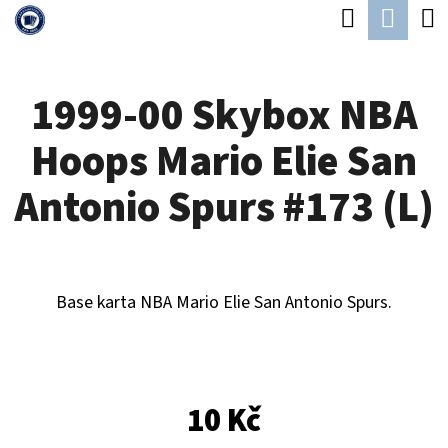
K
Hledat
Náku
Přejít
O
Zpět
Zpět
na
koší
Š
obsah
1999-00 Skybox NBA
Í
C
K
Hoops Mario Elie San
O
P
Antonio Spurs #173 (L)
O
T
Ř
Base karta NBA Mario Elie San Antonio Spurs.
E
B
U
10 Kč
J