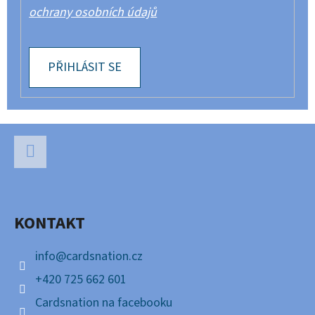
ochrany osobních údajů
PŘIHLÁSIT SE
Z
Á
P
Facebook
A
KONTAKT
T
Í
info
@
cardsnation.cz
+420 725 662 601
Cardsnation na facebooku