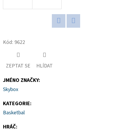
D
O
P
Twitter
Facebook
O
Kód:
9622
R
U
Č
ZEPTAT SE
HLÍDAT
U
J
JMÉNO ZNAČKY
:
E
M
Skybox
E
KATEGORIE
:
Basketbal
ULTIMATE
GUARD
HRÁČ
:
MAGNETIC