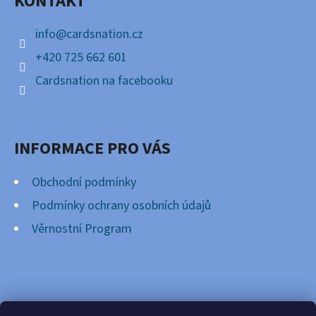
KONTAKT
T
Í
info
@
cardsnation.cz
+420 725 662 601
Cardsnation na facebooku
INFORMACE PRO VÁS
Obchodní podmínky
Podmínky ochrany osobních údajů
Věrnostní Program
FACEBOOK