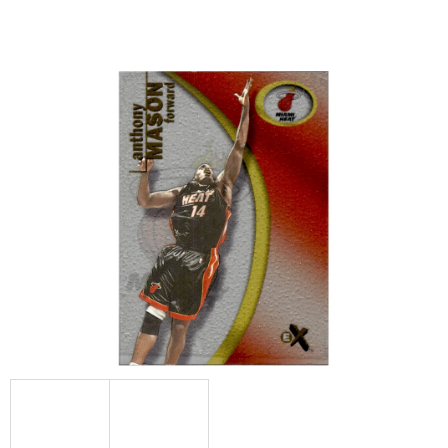
E
T
E
N
A
J
Í
T
?
HLEDAT