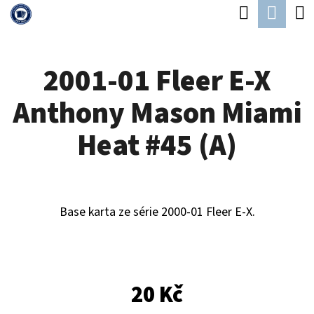
K
Hledat
Náku
Přejít
O
Zpět
Zpět
na
koší
Š
obsah
2001-01 Fleer E-X
Í
C
K
Anthony Mason Miami
O
P
Heat #45 (A)
O
T
Ř
Base karta ze série 2000-01 Fleer E-X.
E
B
U
20 Kč
J