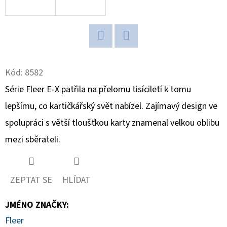
D
O
P
Twitter
Facebook
O
Kód:
8582
R
U
Série Fleer E-X patřila na přelomu tisíciletí k tomu
Č
lepšímu, co kartičkářský svět nabízel. Zajímavý design ve
U
spolupráci s větší tloušťkou karty znamenal velkou oblibu
J
E
mezi sběrateli.
M
E
ZEPTAT SE
HLÍDAT
JMÉNO ZNAČKY
:
2026
TOPPS
Fleer
CHROME