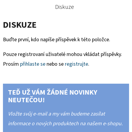
Diskuze
DISKUZE
Buďte první, kdo napíše příspěvek k této položce.
Pouze registrovaní uživatelé mohou vkládat příspěvky.
Prosím
přihlaste se
nebo se
registrujte
.
TEĎ UŽ VÁM ŽÁDNÉ NOVINKY
NEUTEČOU!
Vložte svůj e-mail a my vám budeme zasílat
informace o nových produktech na našem e-shopu.