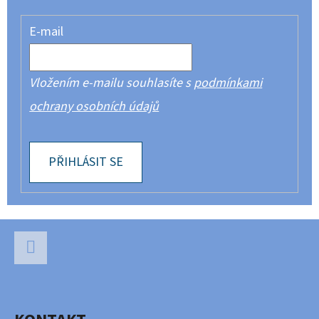
E-mail
Vložením e-mailu souhlasíte s
podmínkami
ochrany osobních údajů
PŘIHLÁSIT SE
Z
Á
P
Facebook
A