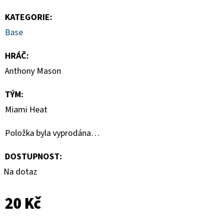
BASEBALL
BLASTER
KATEGORIE
:
BOX
Base
1
250
Kč
HRÁČ
:
Anthony Mason
TÝM
:
Miami Heat
Položka byla vyprodána…
DOSTUPNOST:
Na dotaz
20 Kč