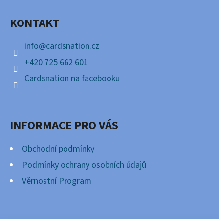
A
KONTAKT
T
Í
info
@
cardsnation.cz
+420 725 662 601
Cardsnation na facebooku
INFORMACE PRO VÁS
Obchodní podmínky
Podmínky ochrany osobních údajů
Věrnostní Program