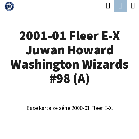
K
Hledat
Náku
Přejít
O
Zpět
Zpět
na
koší
Š
obsah
2001-01 Fleer E-X
Í
C
K
Juwan Howard
O
P
Washington Wizards
O
#98 (A)
T
Ř
E
Base karta ze série 2000-01 Fleer E-X.
B
U
J