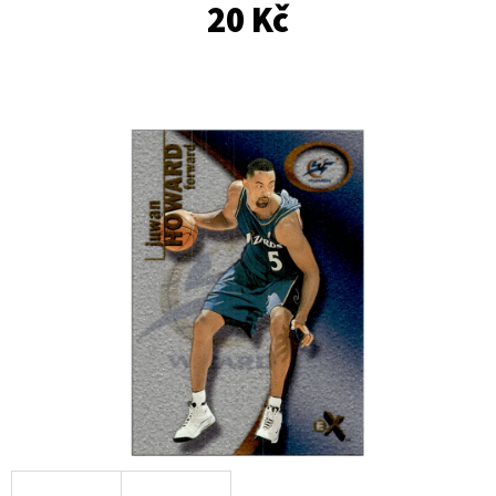
E
20 Kč
T
E
N
A
J
Í
T
?
HLEDAT