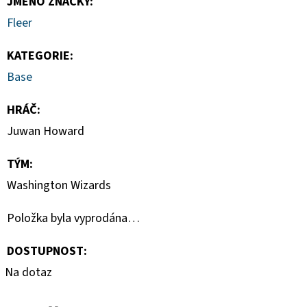
JMÉNO ZNAČKY
:
-
1
Fleer
KS
7
KATEGORIE
:
Kč
Base
HRÁČ
:
Juwan Howard
TÝM
:
Washington Wizards
Položka byla vyprodána…
DOSTUPNOST:
Na dotaz