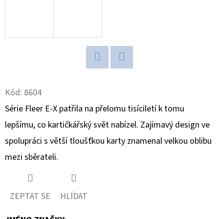
D
O
P
O
R
Twitter
Facebook
U
Kód:
8604
Č
Série Fleer E-X patřila na přelomu tisíciletí k tomu
U
J
lepšímu, co kartičkářský svět nabízel. Zajímavý design ve
E
spolupráci s větší tloušťkou karty znamenal velkou oblibu
M
mezi sběrateli.
E
ZEPTAT SE
HLÍDAT
ULTRA
PRO
PLATINUM