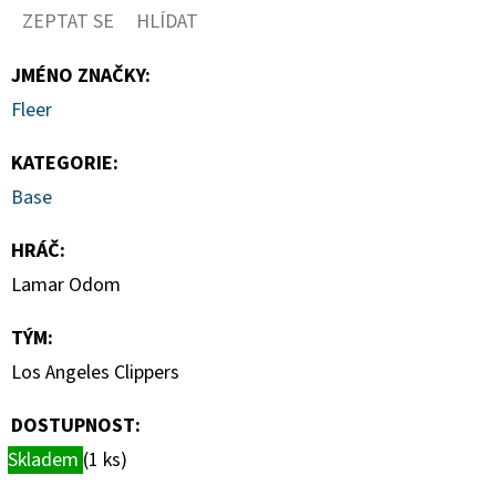
-
ZEPTAT SE
HLÍDAT
PITCH
BLACK
BOOSTER
JMÉNO ZNAČKY
:
BUNDLE
Fleer
990
Kč
KATEGORIE
:
Base
HRÁČ
:
Lamar Odom
TÝM
:
Los Angeles Clippers
DOSTUPNOST:
Skladem
(1 ks)