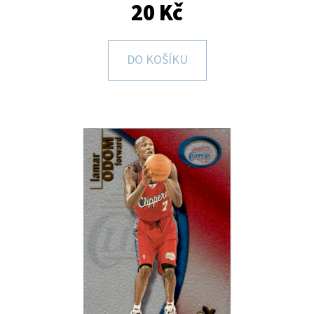
E
20 Kč
T
E
DO KOŠÍKU
N
A
J
Í
T
?
HLEDAT