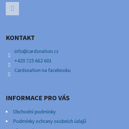
Z
Á
P
Facebook
A
KONTAKT
T
Í
info
@
cardsnation.cz
+420 725 662 601
Cardsnation na facebooku
INFORMACE PRO VÁS
Obchodní podmínky
Podmínky ochrany osobních údajů