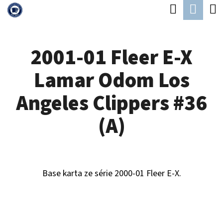
K
Hledat
Náku
Přejít
O
Zpět
Zpět
na
koší
Š
obsah
2001-01 Fleer E-X
Í
C
K
Lamar Odom Los
O
P
Angeles Clippers #36
O
(A)
T
Ř
E
Base karta ze série 2000-01 Fleer E-X.
B
U
J