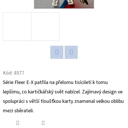
D
O
P
O
R
U
Č
Twitter
Facebook
U
J
Kód:
8577
E
Série Fleer E-X patřila na přelomu tisíciletí k tomu
M
lepšímu, co kartičkářský svět nabízel. Zajímavý design ve
E
spolupráci s větší tloušťkou karty znamenal velkou oblibu
mezi sběrateli.
POKÉMON
TCG:
ME05