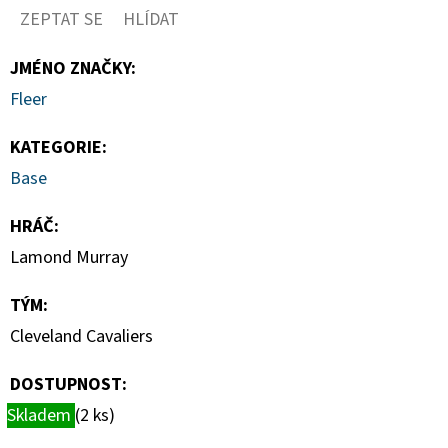
MAGNETICKÉ
ZEPTAT SE
HLÍDAT
HOLDERY
(1KS)
JMÉNO ZNAČKY
:
19
Kč
Fleer
KATEGORIE
:
Base
HRÁČ
:
Lamond Murray
TÝM
:
Cleveland Cavaliers
DOSTUPNOST:
Skladem
(2 ks)