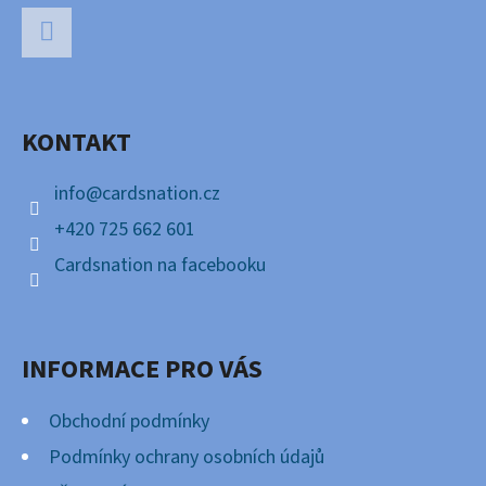
Z
Á
P
Facebook
A
KONTAKT
T
Í
info
@
cardsnation.cz
+420 725 662 601
Cardsnation na facebooku
INFORMACE PRO VÁS
Obchodní podmínky
Podmínky ochrany osobních údajů