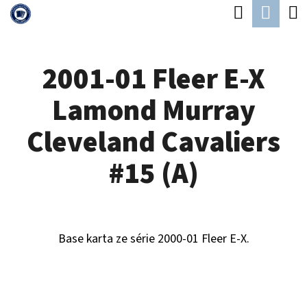
K
Hledat
Náku
Přejít
O
Zpět
Zpět
na
koší
Š
obsah
2001-01 Fleer E-X
Í
C
K
Lamond Murray
O
P
Cleveland Cavaliers
O
#15 (A)
T
Ř
E
Base karta ze série 2000-01 Fleer E-X.
B
U
J