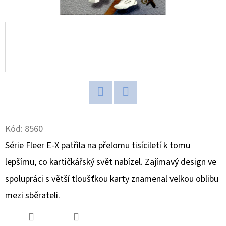
D
O
P
O
R
U
Č
Twitter
Facebook
U
J
Kód:
8560
E
Série Fleer E-X patřila na přelomu tisíciletí k tomu
M
lepšímu, co kartičkářský svět nabízel. Zajímavý design ve
E
spolupráci s větší tloušťkou karty znamenal velkou oblibu
mezi sběrateli.
BCW
STOJÁNEK
NA