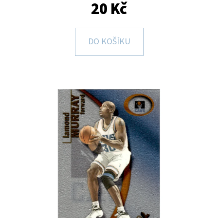
E
20 Kč
T
E
DO KOŠÍKU
N
A
J
Í
T
?
HLEDAT