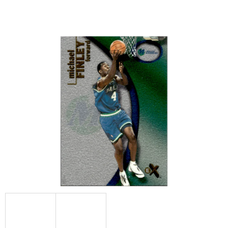
E
T
E
N
A
J
Í
T
?
HLEDAT