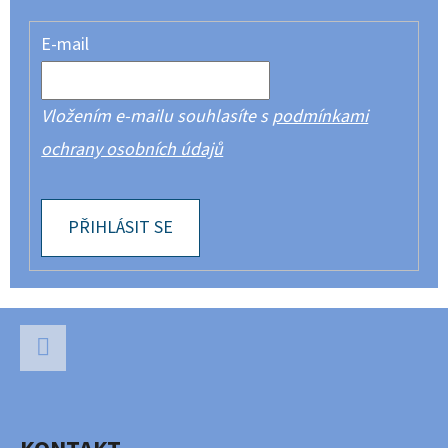
E-mail
Vložením e-mailu souhlasíte s
podmínkami
ochrany osobních údajů
PŘIHLÁSIT SE
Z
Á
P
Facebook
A