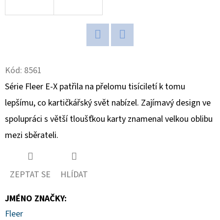
D
O
P
Twitter
Facebook
O
Kód:
8561
R
U
Série Fleer E-X patřila na přelomu tisíciletí k tomu
Č
lepšímu, co kartičkářský svět nabízel. Zajímavý design ve
U
spolupráci s větší tloušťkou karty znamenal velkou oblibu
J
E
mezi sběrateli.
M
E
ZEPTAT SE
HLÍDAT
JMÉNO ZNAČKY
:
ULTRA
PRO
Fleer
PLATINUM