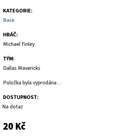
-
1
KATEGORIE
:
KS
Base
7
Kč
HRÁČ
:
Michael Finley
TÝM
:
Dallas Mavericks
Položka byla vyprodána…
DOSTUPNOST:
Na dotaz
20 Kč