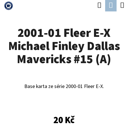
K
Hledat
Náku
Přejít
O
Zpět
Zpět
na
koší
Š
obsah
2001-01 Fleer E-X
Í
C
K
Michael Finley Dallas
O
P
Mavericks #15 (A)
O
T
Ř
Base karta ze série 2000-01 Fleer E-X.
E
B
U
20 Kč
J