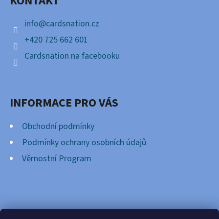
KONTAKT
T
Í
info
@
cardsnation.cz
+420 725 662 601
Cardsnation na facebooku
INFORMACE PRO VÁS
Obchodní podmínky
Podmínky ochrany osobních údajů
Věrnostní Program
FACEBOOK