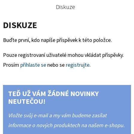
Diskuze
DISKUZE
Buďte první, kdo napíše příspěvek k této položce.
Pouze registrovaní uživatelé mohou vkládat příspěvky.
Prosím
přihlaste se
nebo se
registrujte
.
TEĎ UŽ VÁM ŽÁDNÉ NOVINKY
NEUTEČOU!
Vložte svůj e-mail a my vám budeme zasílat
informace o nových produktech na našem e-shopu.