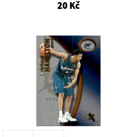
E
20 Kč
T
E
N
A
J
Í
T
?
HLEDAT