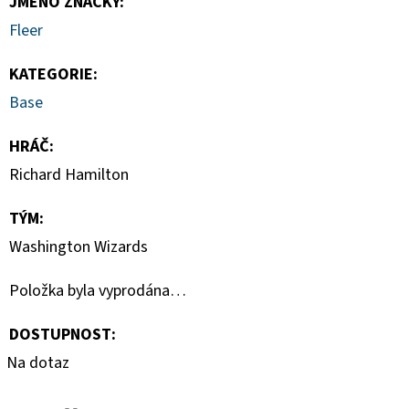
JMÉNO ZNAČKY
:
-
PITCH
Fleer
BLACK
BOOSTER
BUNDLE
KATEGORIE
:
990
Base
Kč
HRÁČ
:
Richard Hamilton
TÝM
:
Washington Wizards
Položka byla vyprodána…
DOSTUPNOST:
Na dotaz