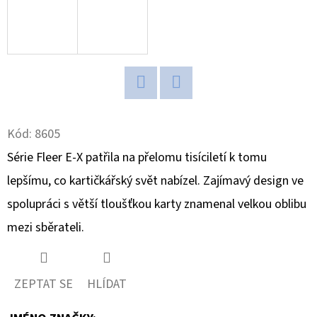
D
O
P
O
R
Twitter
Facebook
U
Kód:
8605
Č
Série Fleer E-X patřila na přelomu tisíciletí k tomu
U
J
lepšímu, co kartičkářský svět nabízel. Zajímavý design ve
E
spolupráci s větší tloušťkou karty znamenal velkou oblibu
M
mezi sběrateli.
E
ZEPTAT SE
HLÍDAT
POKÉMON
TCG:
ME05