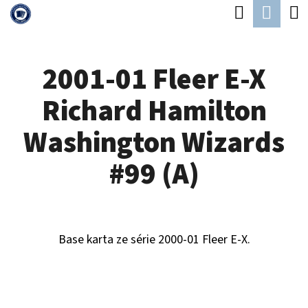
K
Hledat
Náku
Přejít
O
Zpět
Zpět
na
koší
Š
obsah
2001-01 Fleer E-X
Í
C
K
Richard Hamilton
O
P
Washington Wizards
O
#99 (A)
T
Ř
E
Base karta ze série 2000-01 Fleer E-X.
B
U
J