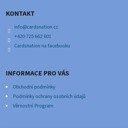
A
KONTAKT
T
Í
info
@
cardsnation.cz
+420 725 662 601
Cardsnation na facebooku
INFORMACE PRO VÁS
Obchodní podmínky
Podmínky ochrany osobních údajů
Věrnostní Program