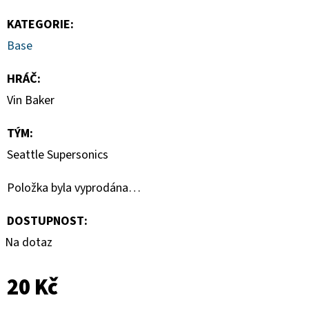
MAGNETICKÉ
HOLDERY
KATEGORIE
:
(1KS)
Base
19
Kč
HRÁČ
:
Vin Baker
TÝM
:
Seattle Supersonics
Položka byla vyprodána…
DOSTUPNOST:
Na dotaz
20 Kč