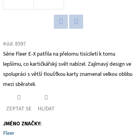
D
O
P
Twitter
Facebook
O
Kód:
8597
R
U
Série Fleer E-X patřila na přelomu tisíciletí k tomu
Č
lepšímu, co kartičkářský svět nabízel. Zajímavý design ve
U
spolupráci s větší tloušťkou karty znamenal velkou oblibu
J
E
mezi sběrateli.
M
E
ZEPTAT SE
HLÍDAT
JMÉNO ZNAČKY
:
BCW
STOJÁNEK
Fleer
NA