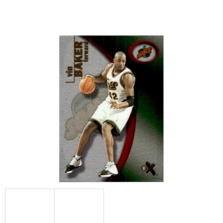
E
T
E
N
A
J
Í
T
?
HLEDAT