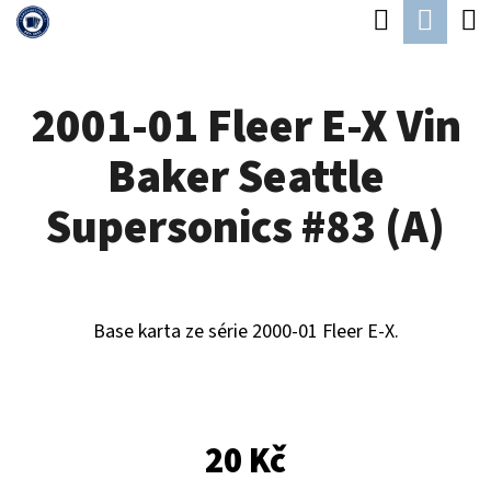
K
Hledat
Náku
Přejít
O
Zpět
Zpět
na
koší
Š
obsah
2001-01 Fleer E-X Vin
Í
C
K
Baker Seattle
O
P
Supersonics #83 (A)
O
T
Ř
Base karta ze série 2000-01 Fleer E-X.
E
B
U
20 Kč
J