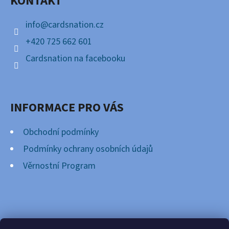
KONTAKT
T
Í
info
@
cardsnation.cz
+420 725 662 601
Cardsnation na facebooku
INFORMACE PRO VÁS
Obchodní podmínky
Podmínky ochrany osobních údajů
Věrnostní Program
FACEBOOK