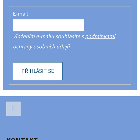
E-mail
Vložením e-mailu souhlasíte s
podmínkami
ochrany osobních údajů
PŘIHLÁSIT SE
Z
Á
P
Facebook
A