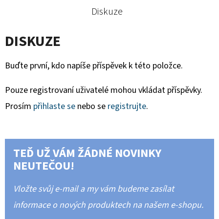
Diskuze
DISKUZE
Buďte první, kdo napíše příspěvek k této položce.
Pouze registrovaní uživatelé mohou vkládat příspěvky.
Prosím
přihlaste se
nebo se
registrujte
.
TEĎ UŽ VÁM ŽÁDNÉ NOVINKY
NEUTEČOU!
Vložte svůj e-mail a my vám budeme zasílat
informace o nových produktech na našem e-shopu.