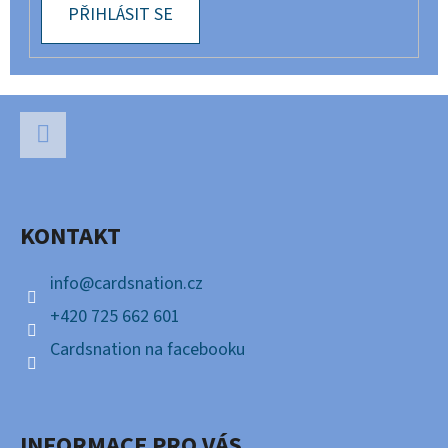
PŘIHLÁSIT SE
Z
Á
P
Facebook
A
KONTAKT
T
Í
info
@
cardsnation.cz
+420 725 662 601
Cardsnation na facebooku
INFORMACE PRO VÁS