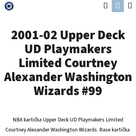
K
Hledat
Náku
Přejít
O
Zpět
Zpět
na
koší
Š
obsah
2001-02 Upper Deck
Í
C
K
UD Playmakers
O
P
Limited Courtney
O
Alexander Washington
T
Ř
Wizards #99
E
B
U
NBA kartička Upper Deck UD Playmakers Limited
J
Courtney Alexander Washington Wizards. Base kartička.