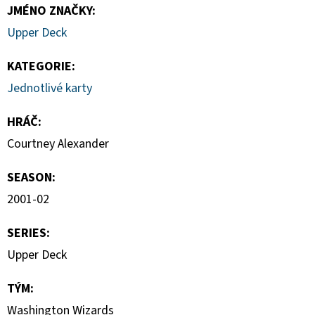
-
JMÉNO ZNAČKY
:
PITCH
BLACK
Upper Deck
BOOSTER
BUNDLE
KATEGORIE
:
990
Jednotlivé karty
Kč
HRÁČ
:
Courtney Alexander
SEASON
:
2001-02
SERIES
:
Upper Deck
TÝM
:
Washington Wizards