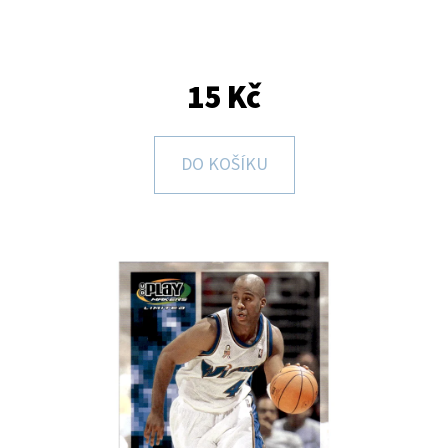
E
T
E
15 Kč
N
A
DO KOŠÍKU
J
Í
T
?
HLEDAT