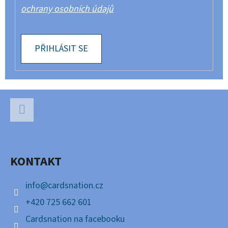
ochrany osobních údajů
PŘIHLÁSIT SE
Z
Á
P
Facebook
A
KONTAKT
T
Í
info
@
cardsnation.cz
+420 725 662 601
Cardsnation na facebooku