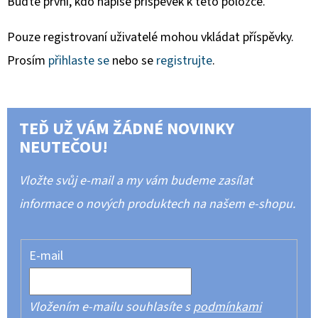
Buďte první, kdo napíše příspěvek k této položce.
Pouze registrovaní uživatelé mohou vkládat příspěvky.
Prosím
přihlaste se
nebo se
registrujte
.
TEĎ UŽ VÁM ŽÁDNÉ NOVINKY
NEUTEČOU!
Vložte svůj e-mail a my vám budeme zasílat
informace o nových produktech na našem e-shopu.
E-mail
Vložením e-mailu souhlasíte s
podmínkami