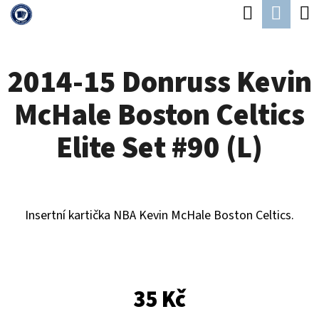
K
Hledat
Náku
Přejít
O
Zpět
Zpět
na
koší
Š
obsah
2014-15 Donruss Kevin
Í
C
K
McHale Boston Celtics
O
P
Elite Set #90 (L)
O
T
Ř
Insertní kartička NBA Kevin McHale Boston Celtics.
E
B
U
35 Kč
J