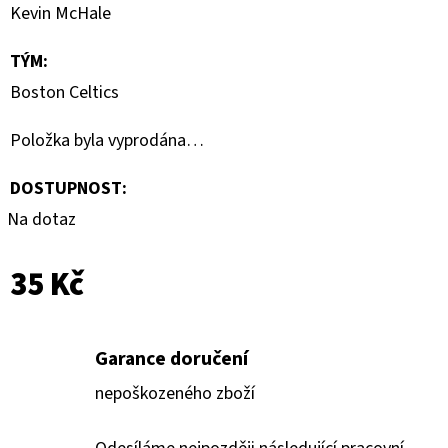
SPORTS
Kevin McHale
VINYL
FIGURE
LAKERS
TÝM
:
-
Boston Celtics
LEBRON
JAMES
9
Položka byla vyprodána…
CM
389
DOSTUPNOST:
Kč
Na dotaz
35 Kč
Garance doručení
nepoškozeného zboží