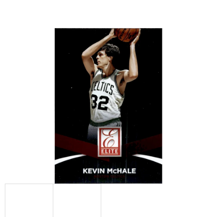
E
T
E
N
A
J
Í
T
?
HLEDAT