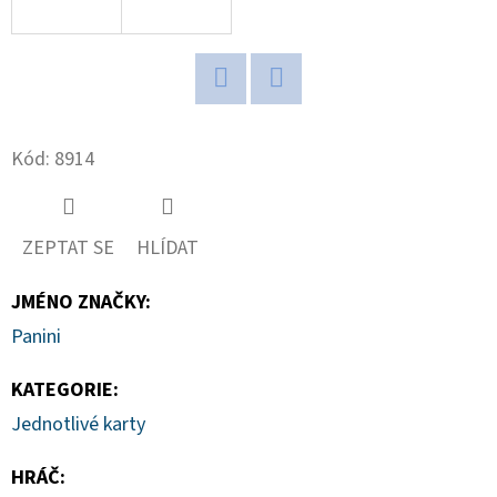
D
O
P
Twitter
Facebook
O
Kód:
8914
R
U
Č
ZEPTAT SE
HLÍDAT
U
J
JMÉNO ZNAČKY
:
E
M
Panini
E
KATEGORIE
:
Jednotlivé karty
NBA
LEGENDS
HRÁČ
:
POP!