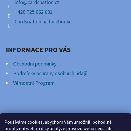
Í
info
@
cardsnation.cz
+420 725 662 601
Cardsnation na facebooku
INFORMACE PRO VÁS
Obchodní podmínky
Podmínky ochrany osobních údajů
Věrnostní Program
FACEBOOK
Používáme cookies, abychom Vám umožnili pohodlné
prohlížení webu a díky analýze provozu webu neustále