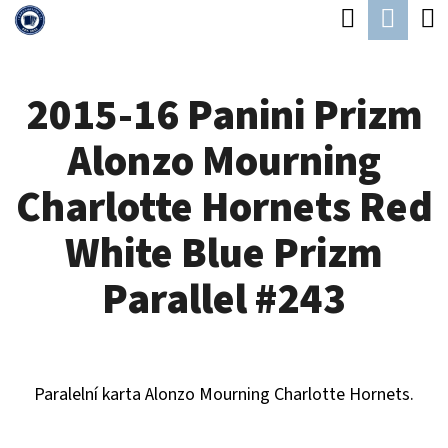
K
Hledat
Náku
Přejít
O
Zpět
Zpět
na
koší
Š
obsah
2015-16 Panini Prizm
Í
C
K
Alonzo Mourning
O
P
Charlotte Hornets Red
O
White Blue Prizm
T
Ř
Parallel #243
E
B
U
Paralelní karta Alonzo Mourning Charlotte Hornets.
J