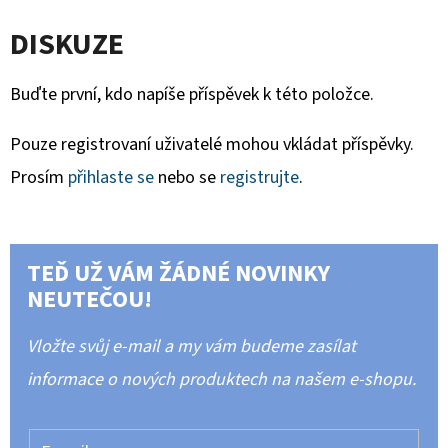
DISKUZE
Buďte první, kdo napíše příspěvek k této položce.
Pouze registrovaní uživatelé mohou vkládat příspěvky.
Prosím
přihlaste se
nebo se
registrujte
.
TEĎ UŽ VÁM ŽÁDNÉ NOVINKY
NEUTEČOU!
Vložte svůj e-mail a my vám budeme zasílat
informace o nových produktech na našem e-shopu.