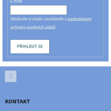
E-mail
Vložením e-mailu souhlasíte s
podmínkami
ochrany osobních údajů
PŘIHLÁSIT SE
Z
Á
P
Facebook
A
KONTAKT
T