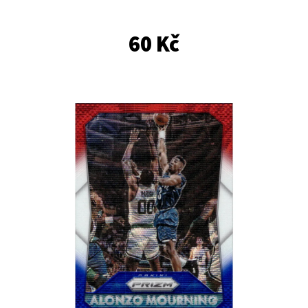
E
T
60 Kč
E
N
A
J
Í
T
?
HLEDAT