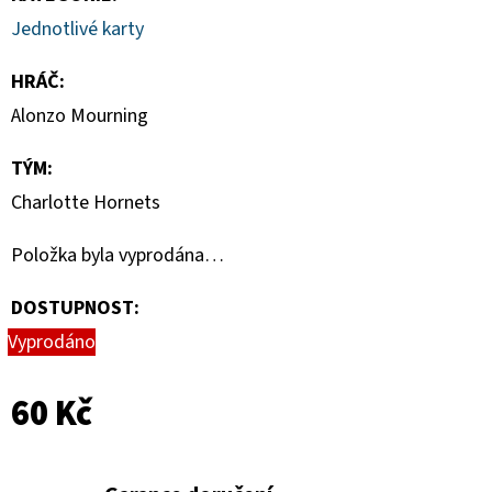
CARD
CASE
Jednotlivé karty
35PT
HRÁČ
:
55
Kč
Alonzo Mourning
TÝM
:
Charlotte Hornets
Položka byla vyprodána…
DOSTUPNOST:
Vyprodáno
60 Kč