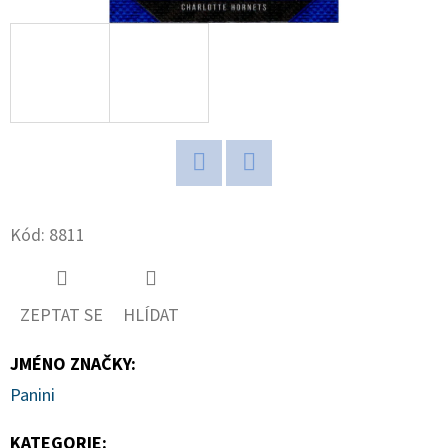
D
O
P
O
R
U
Č
Twitter
Facebook
U
Kód:
8811
J
E
M
ZEPTAT SE
HLÍDAT
E
JMÉNO ZNAČKY
:
Panini
ULTIMATE
GUARD
MAGNETIC
KATEGORIE
: