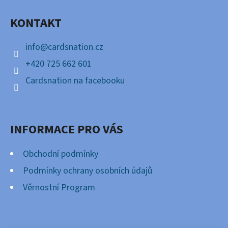
A
KONTAKT
T
Í
info
@
cardsnation.cz
+420 725 662 601
Cardsnation na facebooku
INFORMACE PRO VÁS
Obchodní podmínky
Podmínky ochrany osobních údajů
Věrnostní Program