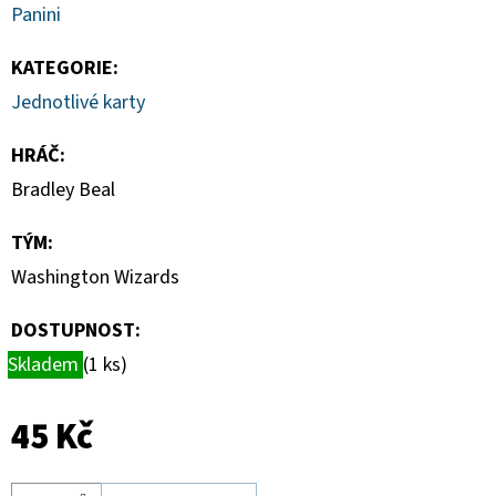
MAGNETICKÉ
Panini
HOLDERY
(1KS)
KATEGORIE
:
19
Jednotlivé karty
Kč
HRÁČ
:
Bradley Beal
TÝM
:
Washington Wizards
DOSTUPNOST:
Skladem
(1 ks)
45 Kč