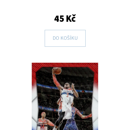
E
T
45 Kč
E
N
DO KOŠÍKU
A
J
Í
T
?
HLEDAT