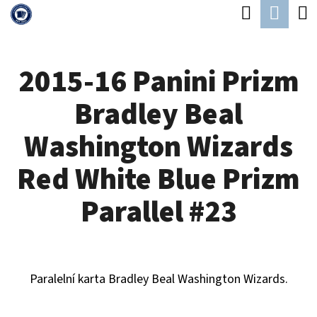
K
Hledat
Náku
Přejít
O
Zpět
Zpět
na
koší
Š
obsah
2015-16 Panini Prizm
Í
C
K
Bradley Beal
O
P
Washington Wizards
O
Red White Blue Prizm
T
Ř
Parallel #23
E
B
U
Paralelní karta Bradley Beal Washington Wizards.
J