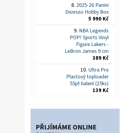
2025-26 Panini
Donruss Hobby Box
5 990 Kč
NBA Legends
POP! Sports Vinyl
Figure Lakers -
LeBron James 9 cm
389 Kč
Ultra Pro
Plastový toploader
55pt balení (25ks)
139 Kč
PŘIJÍMÁME ONLINE