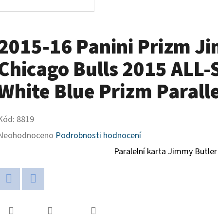
2015-16 Panini Prizm J
Chicago Bulls 2015 ALL-
White Blue Prizm Parall
Kód:
8819
Průměrné
Neohodnoceno
Podrobnosti hodnocení
hodnocení
Paralelní karta Jimmy Butler
produktu
je
Twitter
Facebook
0,0
z