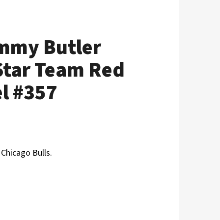
immy Butler
Star Team Red
el #357
 Chicago Bulls.