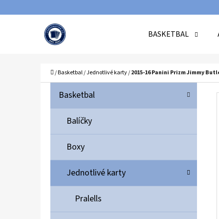
K
Přejít
O
Zpět
Zpět
na
BASKETBAL
Š
do
do
obsah
Í
obchodu
obchodu
C
K
Domů
/
Basketbal
/
Jednotlivé karty
/
2015-16 Panini Prizm Jimmy Butl
P
K
Přeskočit
Basketbal
A
O
kategorie
T
S
Balíčky
E
T
G
Boxy
O
R
R
A
Jednotlivé karty
I
N
E
N
Pralells