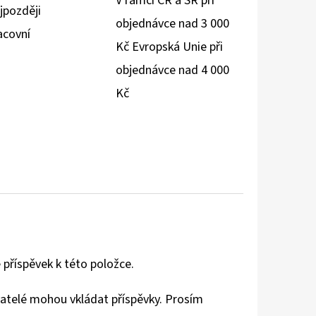
V rámci ČR a SR při
jpozději
objednávce nad 3 000
acovní
Kč Evropská Unie při
objednávce nad 4 000
Kč
 příspěvek k této položce.
vatelé mohou vkládat příspěvky. Prosím