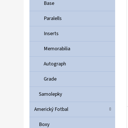
Í
Base
P
A
Paralells
ULTIMATE GUARD MAGNETIC CARD CASE 35PT
N
55 Kč
Inserts
E
L
Memorabilia
Autograph
Grade
Samolepky
Americký Fotbal
Boxy