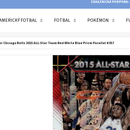
ZÁKAZNICKÁ PODPORA:
AMERICKÝ FOTBAL
FOTBAL
POKÉMON
F
O POTŘEBUJETE NAJÍT?
er Chicago Bulls 2015 ALL-Star Team Red White Blue Prizm Parallel #357
HLEDAT
DOPORUČUJEME