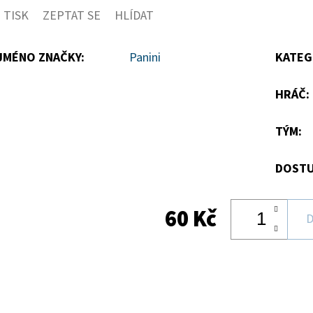
TISK
ZEPTAT SE
HLÍDAT
5
hvězdiček.
JMÉNO ZNAČKY
:
Panini
KATEG
HRÁČ
:
TÝM
:
DOSTU
60 Kč
D