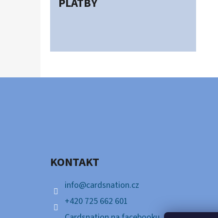
PLATBY
Z
Á
P
A
KONTAKT
T
Í
info
@
cardsnation.cz
+420 725 662 601
Cardsnation na facebooku