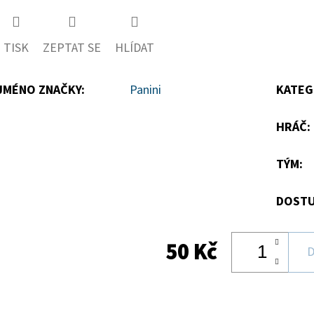
Twitter
Facebook
0,0
z
TISK
ZEPTAT SE
HLÍDAT
5
hvězdiček.
JMÉNO ZNAČKY
:
Panini
KATEG
HRÁČ
:
TÝM
:
DOSTU
50 Kč
D