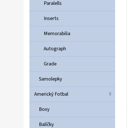
Í
Paralells
P
A
Inserts
ULTIMATE GUARD MAGNETIC CARD CASE 35PT
N
55 Kč
Memorabilia
E
L
Autograph
Grade
Samolepky
Americký Fotbal
Boxy
Balíčky