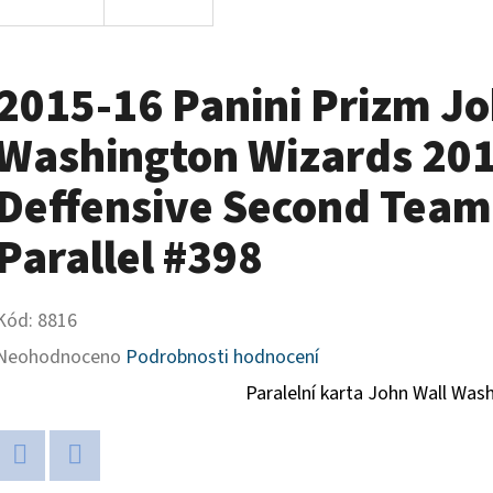
2015-16 Panini Prizm Jo
Washington Wizards 201
Deffensive Second Team
Parallel #398
Kód:
8816
Průměrné
Neohodnoceno
Podrobnosti hodnocení
hodnocení
Paralelní karta John Wall Was
produktu
je