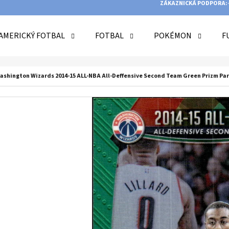
ZÁKAZNICKÁ PODPORA:
AMERICKÝ FOTBAL
FOTBAL
POKÉMON
F
O POTŘEBUJETE NAJÍT?
Washington Wizards 2014-15 ALL-NBA All-Deffensive Second Team Green Prizm Par
HLEDAT
DOPORUČUJEME