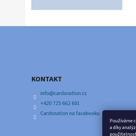
Z
Á
P
A
KONTAKT
T
Í
info
@
cardsnation.cz
+420 725 662 601
Cardsnation na facebooku
Používáme c
a díky analý
použitelnos