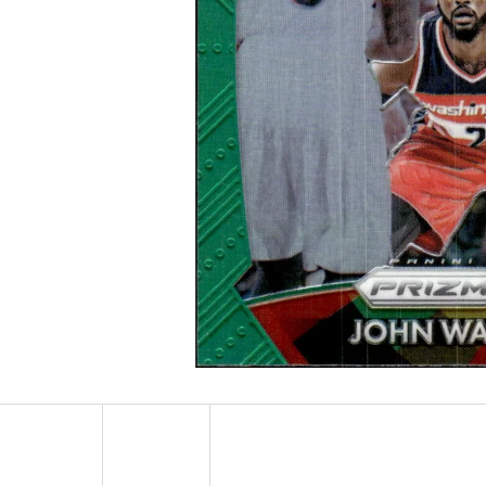
ULTRA PRO PLATINUM - 1 KS
POKÉMON TCG: ME0
BOOSTER BUNDLE
7 Kč
990 Kč