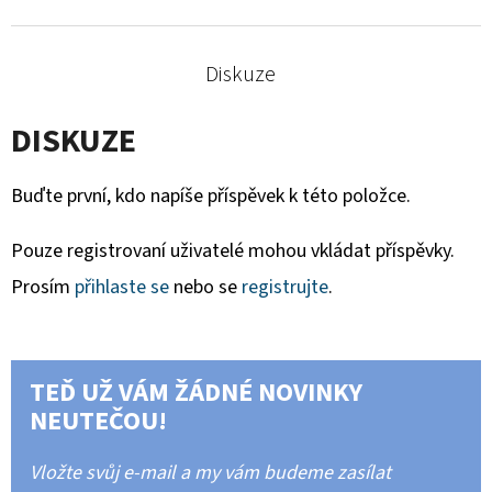
Diskuze
DISKUZE
Buďte první, kdo napíše příspěvek k této položce.
Pouze registrovaní uživatelé mohou vkládat příspěvky.
Prosím
přihlaste se
nebo se
registrujte
.
TEĎ UŽ VÁM ŽÁDNÉ NOVINKY
NEUTEČOU!
Vložte svůj e-mail a my vám budeme zasílat