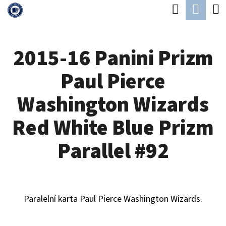
K
Hledat
Náku
Přejít
O
Zpět
Zpět
na
koší
Š
obsah
2015-16 Panini Prizm
Í
C
K
Paul Pierce
O
P
Washington Wizards
O
Red White Blue Prizm
T
Ř
Parallel #92
E
B
U
Paralelní karta Paul Pierce Washington Wizards.
J