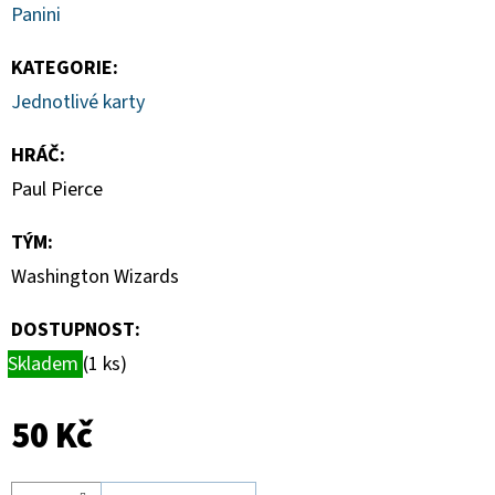
-
Panini
PITCH
BLACK
BOOSTER
KATEGORIE
:
BUNDLE
Jednotlivé karty
990
Kč
HRÁČ
:
Paul Pierce
TÝM
:
Washington Wizards
DOSTUPNOST:
Skladem
(1 ks)
50 Kč