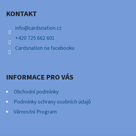
A
KONTAKT
T
Í
info
@
cardsnation.cz
+420 725 662 601
Cardsnation na facebooku
INFORMACE PRO VÁS
Obchodní podmínky
Podmínky ochrany osobních údajů
Věrnostní Program