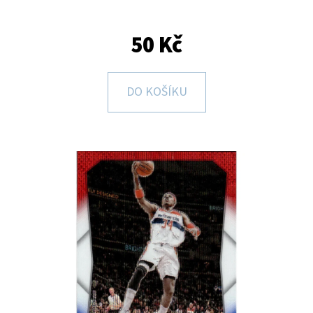
E
T
50 Kč
E
N
DO KOŠÍKU
A
J
Í
T
?
HLEDAT