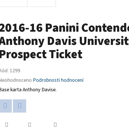
2016-16 Panini Contende
Anthony Davis Universi
Prospect Ticket
Kód:
1299
Průměrné
Neohodnoceno
Podrobnosti hodnocení
hodnocení
Base karta Anthony Davise.
produktu
je
Twitter
Facebook
0,0
z