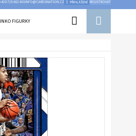
+420 725 662 601
INFO@CARDSNATION.CZ
REGISTROVAT
PŘIHLÁŠENÍ
Hledat
Nákupn
UNKO FIGURKY
PŘÍSLUŠENSTVÍ
UFC
HOKEJ
košík
Následující