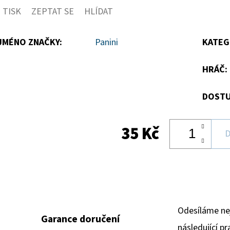
TISK
ZEPTAT SE
HLÍDAT
5
hvězdiček.
JMÉNO ZNAČKY
:
Panini
KATEG
HRÁČ
:
DOSTU
35 Kč
D
Odesíláme ne
Garance doručení
následující pr