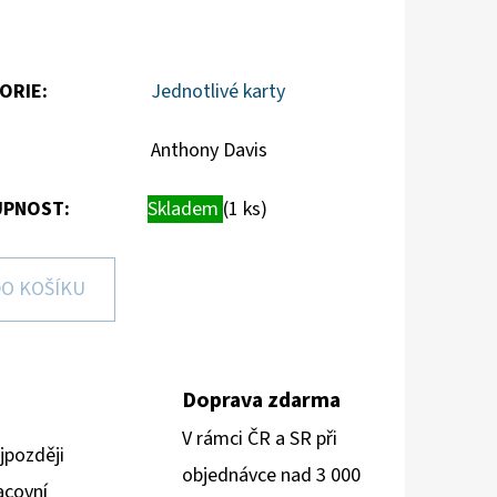
ORIE
:
Jednotlivé karty
Anthony Davis
PNOST:
Skladem
(1 ks)
O KOŠÍKU
Doprava zdarma
V rámci ČR a SR při
jpozději
objednávce nad 3 000
acovní