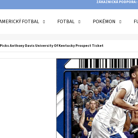
ZÁKAZNICKÁ PODPORA:
AMERICKÝ FOTBAL
FOTBAL
POKÉMON
F
O POTŘEBUJETE NAJÍT?
 Picks Anthony Davis University Of Kentucky Prospect Ticket
HLEDAT
DOPORUČUJEME