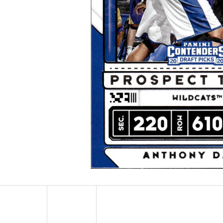
ULTRA PRO PLATINUM - 1 KS
POKÉMON TCG: ME0
BOOSTER BUNDLE
7 Kč
990 Kč