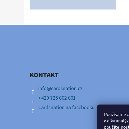
Z
Á
P
A
KONTAKT
T
Í
info
@
cardsnation.cz
+420 725 662 601
Cardsnation na facebooku
Používáme c
a díky analý
použitelnos