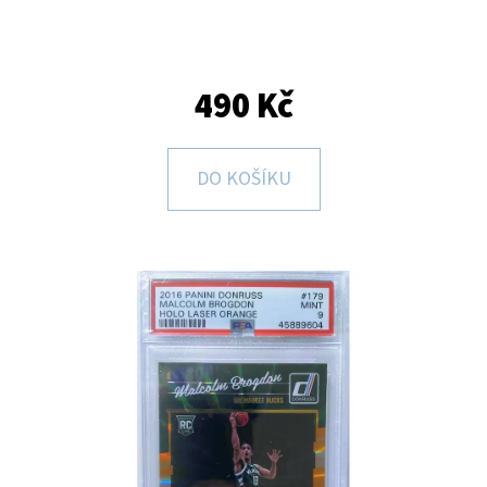
E
T
E
490 Kč
N
A
DO KOŠÍKU
J
Í
T
?
HLEDAT