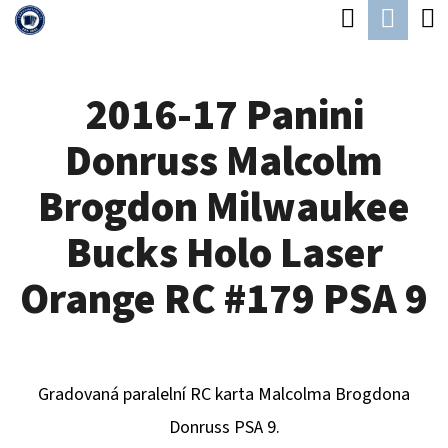
K
Hledat
Náku
Přejít
O
Zpět
Zpět
na
koší
Š
obsah
2016-17 Panini
Í
C
K
Donruss Malcolm
O
P
Brogdon Milwaukee
O
Bucks Holo Laser
T
Ř
Orange RC #179 PSA 9
E
B
U
Gradovaná paralelní RC karta Malcolma Brogdona
J
Donruss PSA 9.