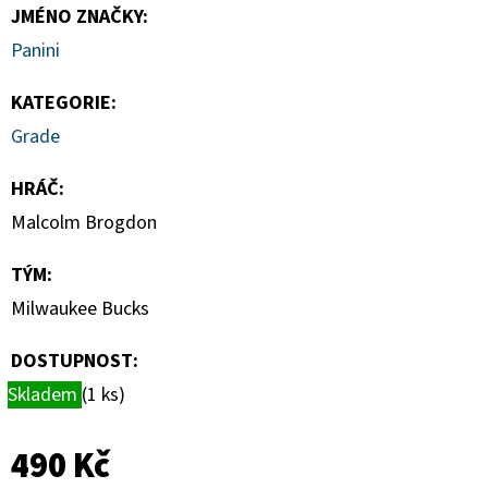
-
JMÉNO ZNAČKY
:
1
KS
Panini
7
Kč
KATEGORIE
:
Grade
HRÁČ
:
Malcolm Brogdon
TÝM
:
Milwaukee Bucks
DOSTUPNOST:
Skladem
(1 ks)
490 Kč