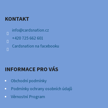
P
Facebook
A
KONTAKT
T
Í
info
@
cardsnation.cz
+420 725 662 601
Cardsnation na facebooku
INFORMACE PRO VÁS
Obchodní podmínky
Podmínky ochrany osobních údajů
Věrnostní Program