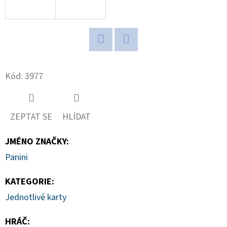
D
O
P
Twitter
Facebook
O
R
Kód:
3977
U
Č
U
ZEPTAT SE
HLÍDAT
J
E
JMÉNO ZNAČKY
:
M
Panini
E
KATEGORIE
:
Jednotlivé karty
2024-
25
HRÁČ
:
PANINI