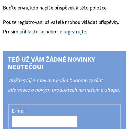
Buďte první, kdo napíše příspěvek k této položce.
Pouze registrovaní uživatelé mohou vkládat příspěvky.
Prosím
přihlaste se
nebo se
registrujte
.
TEĎ UŽ VÁM ŽÁDNÉ NOVINKY
NEUTEČOU!
Vložte svůj e-mail a my vám budeme zasílat
informace o nových produktech na našem e-shopu.
E-mail