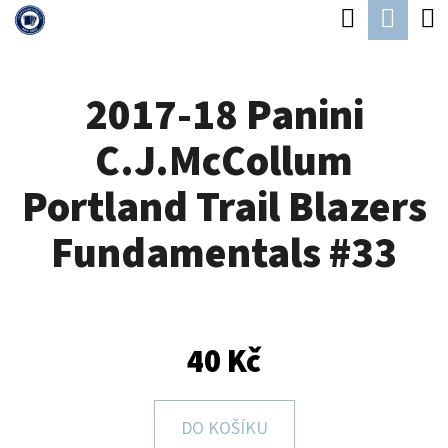
K
Hledat
Náku
Přejít
O
Zpět
Zpět
na
koší
Š
obsah
2017-18 Panini
Í
C
K
C.J.McCollum
O
P
Portland Trail Blazers
O
Fundamentals #33
T
Ř
E
B
40 Kč
U
J
DO KOŠÍKU