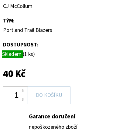
HAUNTED
CJ McCollum
HOOPS
PACK
TÝM
:
29
Kč
Portland Trail Blazers
DOSTUPNOST:
Skladem
(1 ks)
40 Kč
DO KOŠÍKU
Garance doručení
nepoškozeného zboží