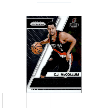
E
T
E
N
A
J
Í
T
?
HLEDAT