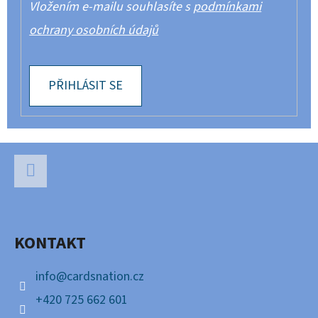
Vložením e-mailu souhlasíte s
podmínkami
ochrany osobních údajů
PŘIHLÁSIT SE
Z
Á
P
Facebook
A
KONTAKT
T
Í
info
@
cardsnation.cz
+420 725 662 601