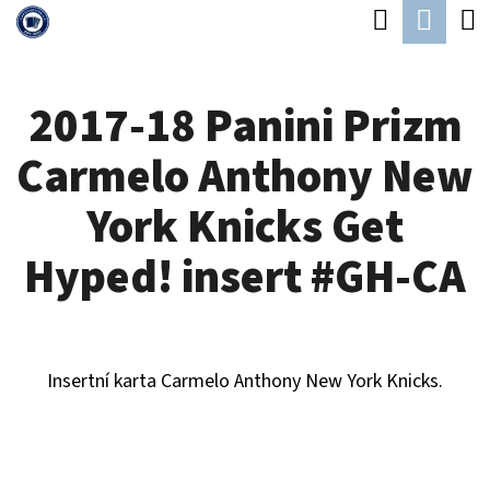
K
Hledat
Náku
Přejít
O
Zpět
Zpět
na
koší
Š
obsah
2017-18 Panini Prizm
Í
C
K
Carmelo Anthony New
O
P
York Knicks Get
O
Hyped! insert #GH-CA
T
Ř
E
Insertní karta Carmelo Anthony New York Knicks.
B
U
J