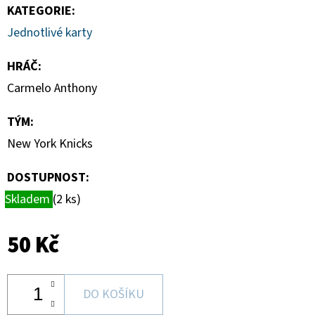
-
KATEGORIE
:
1
KS
Jednotlivé karty
7
Kč
HRÁČ
:
Carmelo Anthony
TÝM
:
New York Knicks
DOSTUPNOST:
Skladem
(2 ks)
50 Kč
DO KOŠÍKU