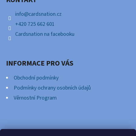
T
Í
info
@
cardsnation.cz
+420 725 662 601
Cardsnation na facebooku
INFORMACE PRO VÁS
Obchodní podmínky
Podmínky ochrany osobních údajů
Věrnostní Program
FACEBOOK