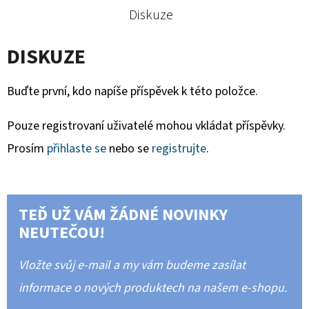
Diskuze
DISKUZE
Buďte první, kdo napíše příspěvek k této položce.
Pouze registrovaní uživatelé mohou vkládat příspěvky.
Prosím
přihlaste se
nebo se
registrujte
.
TEĎ UŽ VÁM ŽÁDNÉ NOVINKY
NEUTEČOU!
Vložte svůj e-mail a my vám budeme zasílat
informace o nových produktech na našem e-shopu.