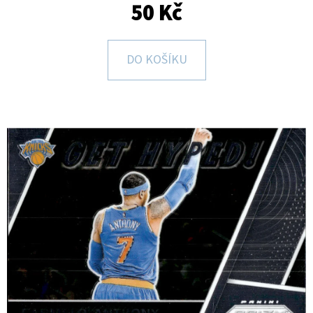
E
50 Kč
T
E
DO KOŠÍKU
N
A
J
Í
T
?
HLEDAT