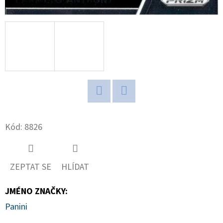
D
O
P
O
R
U
Č
Twitter
Facebook
U
J
Kód:
8826
E
M
E
ZEPTAT SE
HLÍDAT
JMÉNO ZNAČKY
:
ULTRA
Panini
PRO
PLATINUM