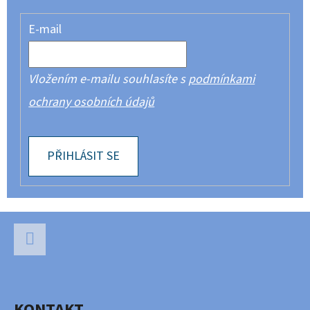
E-mail
Vložením e-mailu souhlasíte s
podmínkami
ochrany osobních údajů
PŘIHLÁSIT SE
Z
Á
P
Facebook
A
KONTAKT