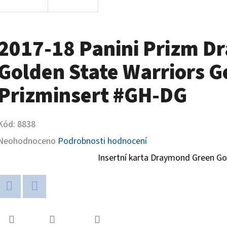
2017-18 Panini Prizm 
Golden State Warriors G
Prizminsert #GH-DG
Kód:
8838
Průměrné
Neohodnoceno
Podrobnosti hodnocení
hodnocení
Insertní karta Draymond Green Go
produktu
je
Twitter
Facebook
0,0
z