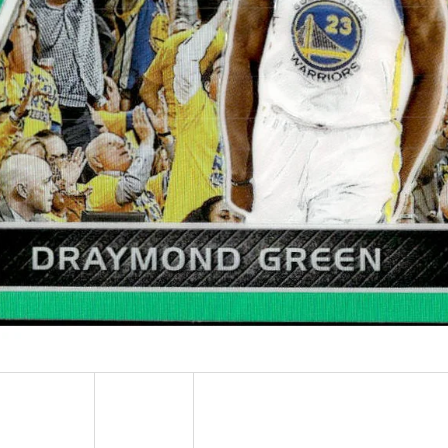
ULTRA PRO PLATINUM - 1 KS
POKÉMON TCG: ME0
BOOSTER BUNDLE
7 Kč
990 Kč