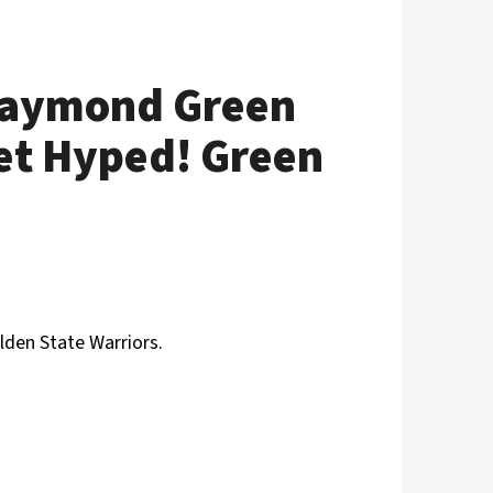
Draymond Green
et Hyped! Green
lden State Warriors.