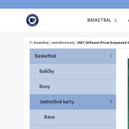
K
Přejít
O
Zpět
Zpět
na
BASKETBAL
Š
do
do
obsah
Í
obchodu
obchodu
C
K
Domů
/
Basketbal
/
Jednotlivé karty
/
2017-18 Panini Prizm Draymond
P
K
Přeskočit
Basketbal
A
O
kategorie
T
S
Balíčky
E
T
G
Boxy
O
R
R
A
Jednotlivé karty
I
N
E
N
Base