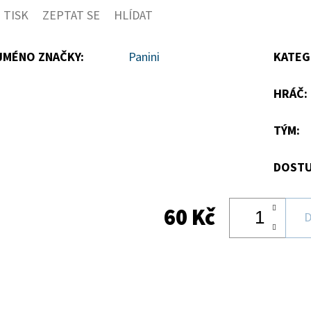
TISK
ZEPTAT SE
HLÍDAT
5
hvězdiček.
JMÉNO ZNAČKY
:
Panini
KATEG
HRÁČ
:
TÝM
:
DOSTU
60 Kč
D