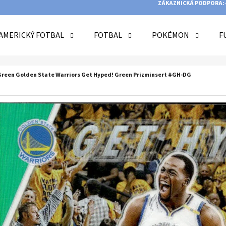
ZÁKAZNICKÁ PODPORA:
AMERICKÝ FOTBAL
FOTBAL
POKÉMON
F
O POTŘEBUJETE NAJÍT?
 Green Golden State Warriors Get Hyped! Green Prizminsert #GH-DG
HLEDAT
DOPORUČUJEME