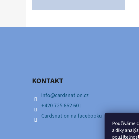
Z
Á
P
A
KONTAKT
T
Í
info
@
cardsnation.cz
+420 725 662 601
Cardsnation na facebooku
Používáme c
a díky analý
použitelnos