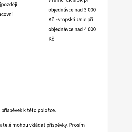
V rámci ČR a SR při
jpozději
objednávce nad 3 000
acovní
Kč Evropská Unie při
objednávce nad 4 000
Kč
 příspěvek k této položce.
vatelé mohou vkládat příspěvky. Prosím