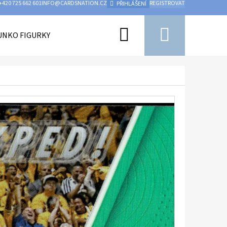
+420 725 662 601
INFO@CARDSNATION.CZ
REGISTROVAT
PŘIHLÁŠENÍ
Hledat
Nákupn
UNKO FIGURKY
PŘÍSLUŠENSTVÍ
UFC
HOKEJ
košík
Následující