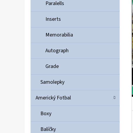
Í
Paralells
P
A
Inserts
ULTIMATE GUARD MAGNETIC CARD CASE 35PT
N
55 Kč
Memorabilia
E
L
Autograph
Grade
Samolepky
Americký Fotbal
Boxy
Balíčky