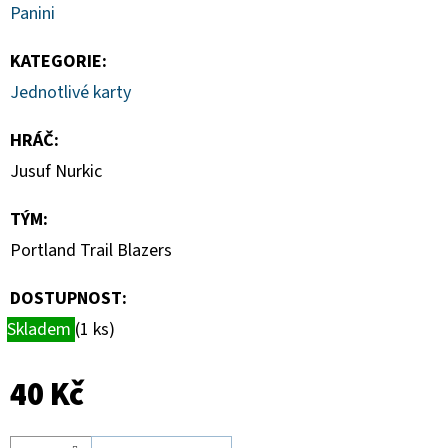
SPORTS
Panini
VINYL
FIGURE
LAKERS
KATEGORIE
:
-
Jednotlivé karty
LEBRON
JAMES
9
HRÁČ
:
CM
Jusuf Nurkic
389
Kč
TÝM
:
Portland Trail Blazers
DOSTUPNOST:
Skladem
(1 ks)
40 Kč