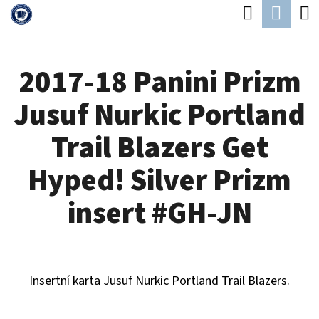
K
Hledat
Náku
Přejít
O
Zpět
Zpět
na
koší
Š
obsah
2017-18 Panini Prizm
Í
C
K
Jusuf Nurkic Portland
O
P
Trail Blazers Get
O
Hyped! Silver Prizm
T
Ř
insert #GH-JN
E
B
U
Insertní karta Jusuf Nurkic Portland Trail Blazers.
J