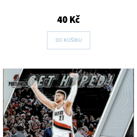
E
T
40 Kč
E
N
DO KOŠÍKU
A
J
Í
T
?
HLEDAT