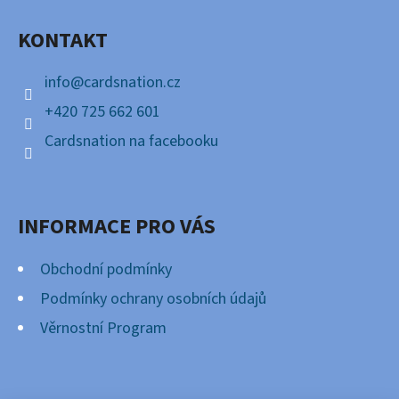
A
KONTAKT
T
Í
info
@
cardsnation.cz
+420 725 662 601
Cardsnation na facebooku
INFORMACE PRO VÁS
Obchodní podmínky
Podmínky ochrany osobních údajů
Věrnostní Program