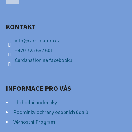
P
Facebook
A
KONTAKT
T
Í
info
@
cardsnation.cz
+420 725 662 601
Cardsnation na facebooku
INFORMACE PRO VÁS
Obchodní podmínky
Podmínky ochrany osobních údajů
Věrnostní Program