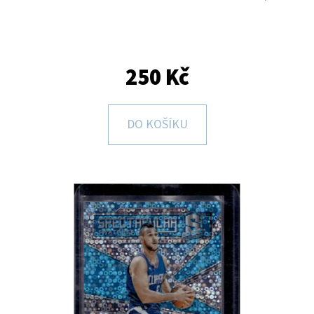
E
T
E
N
250 Kč
A
J
DO KOŠÍKU
Í
T
?
HLEDAT