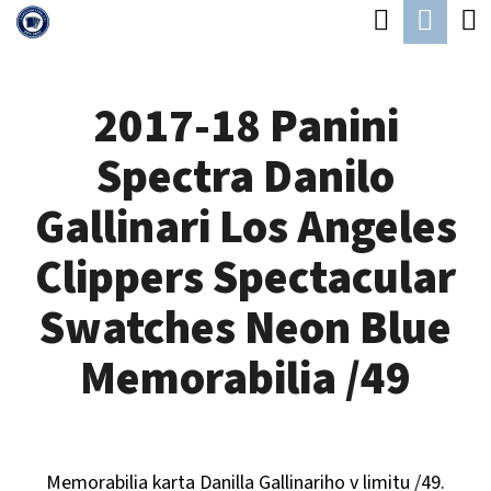
K
Hledat
Náku
Přejít
O
Zpět
Zpět
na
koší
Š
obsah
2017-18 Panini
Í
C
K
Spectra Danilo
O
P
Gallinari Los Angeles
O
Clippers Spectacular
T
Ř
Swatches Neon Blue
E
Memorabilia /49
B
U
J
Memorabilia karta Danilla Gallinariho v limitu /49.