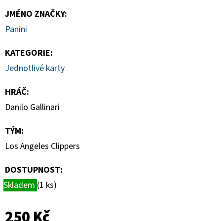
TOPLOADER
55PT
JMÉNO ZNAČKY
:
BALENÍ
Panini
(25KS)
139
KATEGORIE
:
Kč
Jednotlivé karty
HRÁČ
:
Danilo Gallinari
TÝM
:
Los Angeles Clippers
DOSTUPNOST:
Skladem
(1 ks)
250 Kč