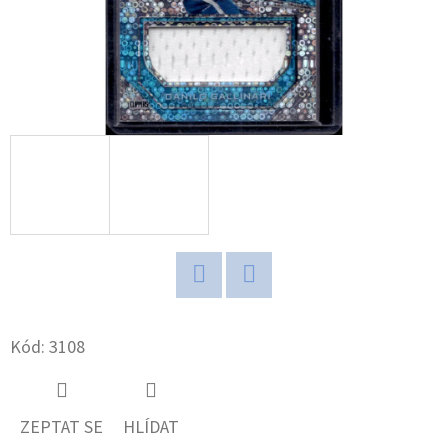
D
O
P
O
R
U
Č
U
J
E
M
Twitter
Facebook
E
Kód:
3108
ULTRA
PRO
ZEPTAT SE
HLÍDAT
PLASTOVÝ