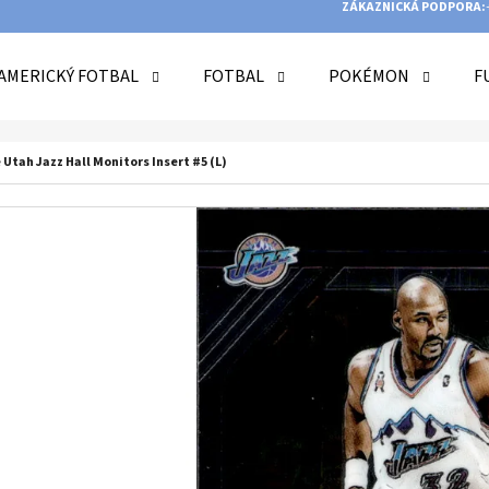
ZÁKAZNICKÁ PODPORA:
AMERICKÝ FOTBAL
FOTBAL
POKÉMON
F
O POTŘEBUJETE NAJÍT?
 Utah Jazz Hall Monitors Insert #5 (L)
HLEDAT
DOPORUČUJEME