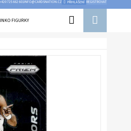
+420 725 662 601
INFO@CARDSNATION.CZ
REGISTROVAT
PŘIHLÁŠENÍ
Hledat
Nákupn
UNKO FIGURKY
PŘÍSLUŠENSTVÍ
UFC
HOKEJ
košík
Následující