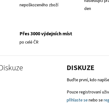
následující pr
nepoškozeného zboží
den
Přes 3000 výdejních míst
po celé ČR
Diskuze
DISKUZE
Buďte první, kdo napíše
Pouze registrovaní uži
přihlaste se
nebo se
reg