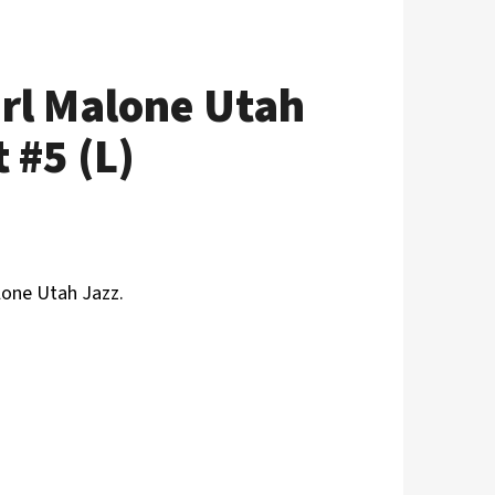
arl Malone Utah
 #5 (L)
lone Utah Jazz.