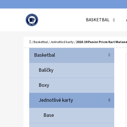
K
Přejít
O
Zpět
Zpět
na
BASKETBAL
Š
do
do
obsah
Í
obchodu
obchodu
C
K
Domů
/
Basketbal
/
Jednotlivé karty
/
2018-19 Panini Prizm Karl Malone
P
K
Přeskočit
Basketbal
A
O
kategorie
T
S
Balíčky
E
T
G
Boxy
O
R
R
A
Jednotlivé karty
I
N
E
N
Base