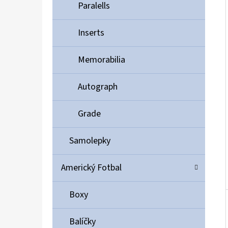
Í
Paralells
P
A
Inserts
ULTIMATE GUARD MAGNETIC CARD CASE 35PT
N
55 Kč
Memorabilia
E
L
Autograph
Grade
Samolepky
Americký Fotbal
Boxy
Balíčky