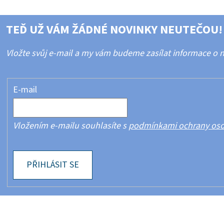
TEĎ UŽ VÁM ŽÁDNÉ NOVINKY NEUTEČOU!
Vložte svůj e-mail a my vám budeme zasílat informace o
E-mail
Vložením e-mailu souhlasíte s
podmínkami ochrany oso
PŘIHLÁSIT SE