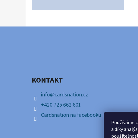
Z
Á
P
A
KONTAKT
T
Í
info
@
cardsnation.cz
+420 725 662 601
Cardsnation na facebooku
Používáme c
a díky analý
použitelnos