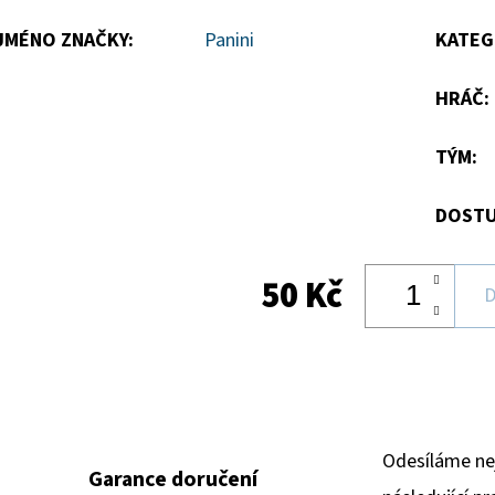
hvězdiček.
JMÉNO ZNAČKY
:
Panini
KATEG
HRÁČ
:
TÝM
:
DOSTU
50 Kč
D
Odesíláme ne
Garance doručení