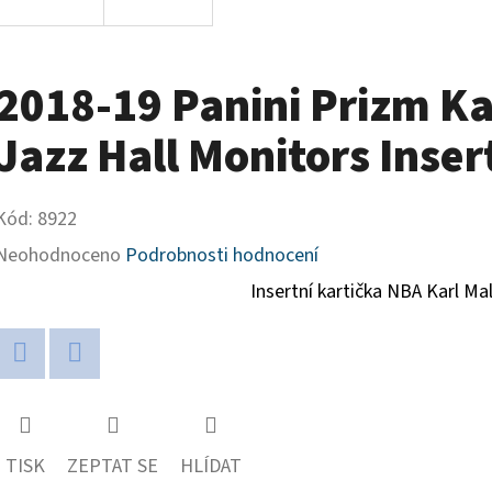
2018-19 Panini Prizm K
Jazz Hall Monitors Insert
Kód:
8922
Průměrné
Neohodnoceno
Podrobnosti hodnocení
hodnocení
Insertní kartička NBA Karl Ma
produktu
je
Twitter
Facebook
0,0
z
TISK
ZEPTAT SE
HLÍDAT
5