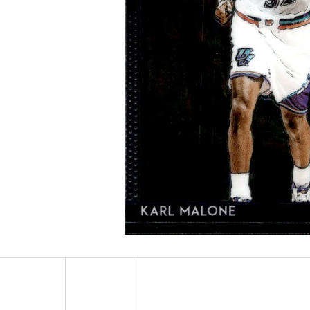
ULTRA PRO PLATINUM - 1 KS
POKÉMON TCG: ME0
BOOSTER BUNDLE
7 Kč
990 Kč