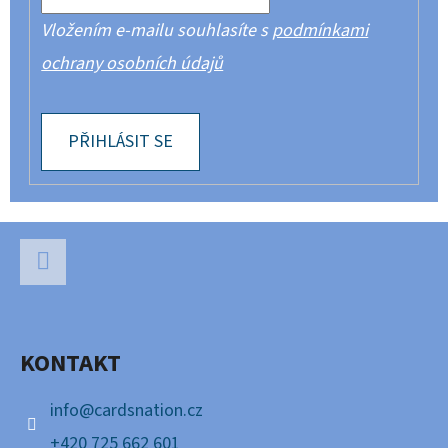
Vložením e-mailu souhlasíte s
podmínkami
ochrany osobních údajů
PŘIHLÁSIT SE
Z
Á
P
Facebook
A
KONTAKT
T
Í
info
@
cardsnation.cz
+420 725 662 601