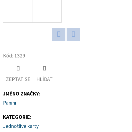
D
O
P
O
R
Twitter
Facebook
U
Kód:
1329
Č
U
J
ZEPTAT SE
HLÍDAT
E
M
JMÉNO ZNAČKY
:
E
Panini
KATEGORIE
:
2025-
26
Jednotlivé karty
PANINI