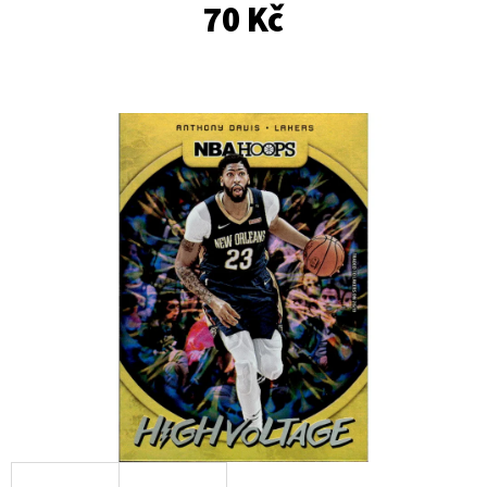
E
70 Kč
T
E
N
A
J
Í
T
?
HLEDAT