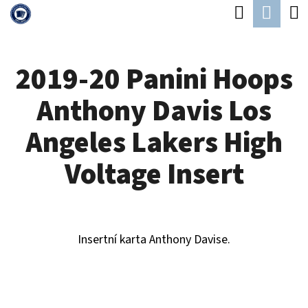
K
Hledat
Náku
Přejít
O
Zpět
Zpět
na
koší
Š
obsah
2019-20 Panini Hoops
Í
C
K
Anthony Davis Los
O
P
Angeles Lakers High
O
Voltage Insert
T
Ř
E
Insertní karta Anthony Davise.
B
U
J