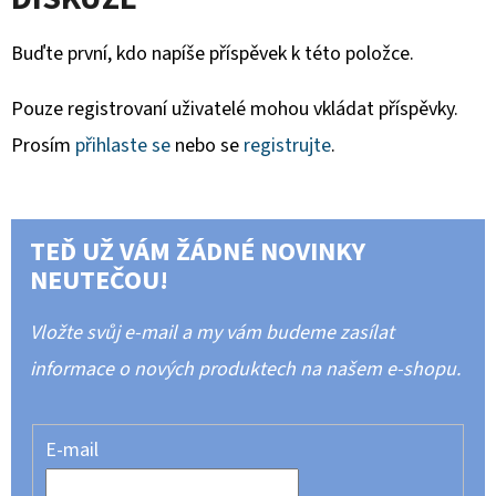
Buďte první, kdo napíše příspěvek k této položce.
Pouze registrovaní uživatelé mohou vkládat příspěvky.
Prosím
přihlaste se
nebo se
registrujte
.
TEĎ UŽ VÁM ŽÁDNÉ NOVINKY
NEUTEČOU!
Vložte svůj e-mail a my vám budeme zasílat
informace o nových produktech na našem e-shopu.
E-mail