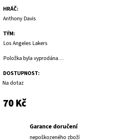
DONRUSS
HOBBY
HRÁČ
:
BOX
Anthony Davis
5
990
TÝM
:
Kč
Los Angeles Lakers
Položka byla vyprodána…
DOSTUPNOST:
Na dotaz
70 Kč
Garance doručení
nepoškozeného zboží