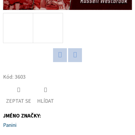
D
O
P
O
R
U
Č
Twitter
Facebook
U
J
Kód:
3603
E
M
E
ZEPTAT SE
HLÍDAT
JMÉNO ZNAČKY
:
ULTIMATE
Panini
GUARD
MAGNETIC