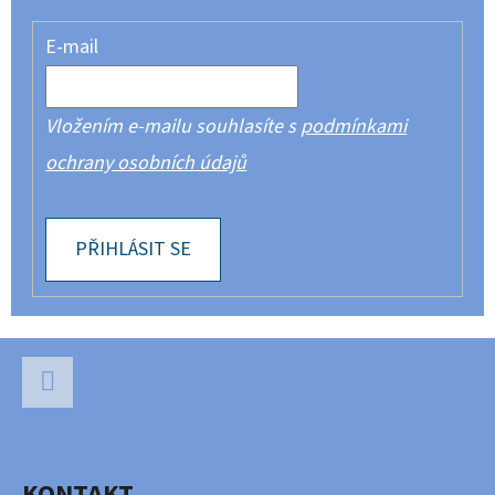
E-mail
Vložením e-mailu souhlasíte s
podmínkami
ochrany osobních údajů
PŘIHLÁSIT SE
Z
Á
P
Facebook
A
KONTAKT