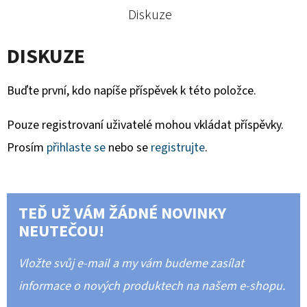
Diskuze
DISKUZE
Buďte první, kdo napíše příspěvek k této položce.
Pouze registrovaní uživatelé mohou vkládat příspěvky.
Prosím
přihlaste se
nebo se
registrujte
.
TEĎ UŽ VÁM ŽÁDNÉ NOVINKY
NEUTEČOU!
Vložte svůj e-mail a my vám budeme zasílat
informace o nových produktech na našem e-shopu.