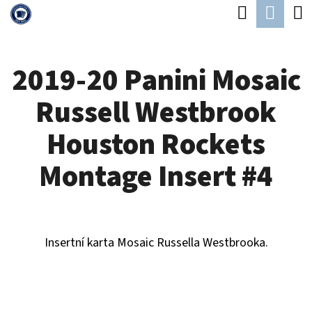
K
Hledat
Náku
Přejít
O
Zpět
Zpět
na
koší
Š
obsah
2019-20 Panini Mosaic
Í
C
K
Russell Westbrook
O
P
Houston Rockets
O
Montage Insert #4
T
Ř
E
Insertní karta Mosaic Russella Westbrooka.
B
U
J