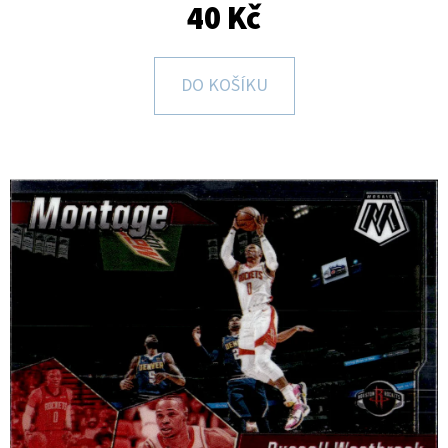
E
40 Kč
T
E
DO KOŠÍKU
N
A
J
Í
T
?
HLEDAT