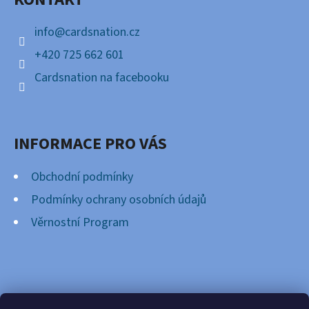
T
Í
info
@
cardsnation.cz
+420 725 662 601
Cardsnation na facebooku
INFORMACE PRO VÁS
Obchodní podmínky
Podmínky ochrany osobních údajů
Věrnostní Program
FACEBOOK