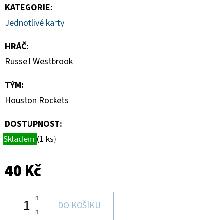
CARD
KATEGORIE
:
CASE
35PT
Jednotlivé karty
55
Kč
HRÁČ
:
Russell Westbrook
TÝM
:
Houston Rockets
DOSTUPNOST:
Skladem
(1 ks)
40 Kč
DO KOŠÍKU