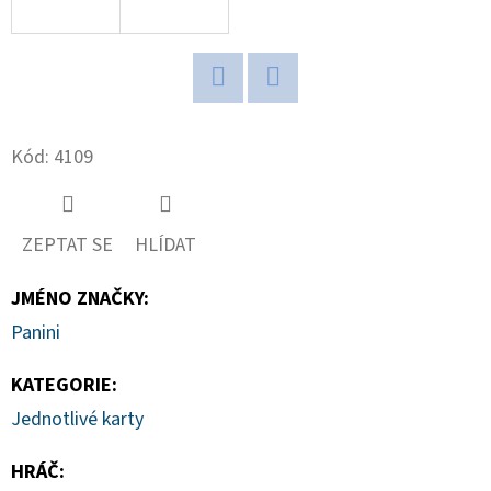
D
O
P
Twitter
Facebook
O
Kód:
4109
R
U
Č
ZEPTAT SE
HLÍDAT
U
J
JMÉNO ZNAČKY
:
E
M
Panini
E
KATEGORIE
:
Jednotlivé karty
2026
TOPPS
HRÁČ
:
CHROME