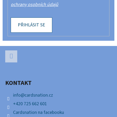
ochrany osobních údajů
PŘIHLÁSIT SE
Z
Á
P
Facebook
A
KONTAKT
T
Í
info
@
cardsnation.cz
+420 725 662 601
Cardsnation na facebooku