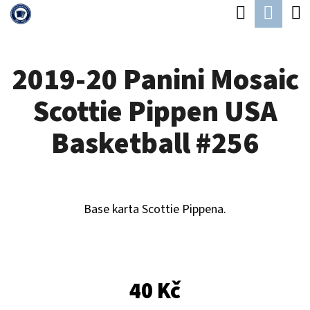
K
Hledat
Náku
Přejít
O
Zpět
Zpět
na
koší
Š
obsah
2019-20 Panini Mosaic
Í
C
K
Scottie Pippen USA
O
P
Basketball #256
O
T
Ř
Base karta Scottie Pippena.
E
B
U
40 Kč
J