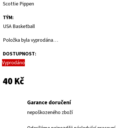
BASEBALL
Scottie Pippen
BLASTER
BOX
TÝM
:
1
USA Basketball
250
Kč
Položka byla vyprodána…
DOSTUPNOST:
Vyprodáno
40 Kč
Garance doručení
nepoškozeného zboží