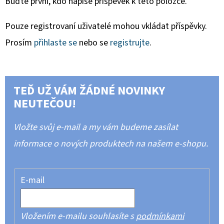
Buďte první, kdo napíše příspěvek k této položce.
Pouze registrovaní uživatelé mohou vkládat příspěvky.
Prosím
přihlaste se
nebo se
registrujte
.
TEĎ UŽ VÁM ŽÁDNÉ NOVINKY
NEUTEČOU!
Vložte svůj e-mail a my vám budeme zasílat
informace o nových produktech na našem e-shopu.
E-mail
Vložením e-mailu souhlasíte s
podmínkami