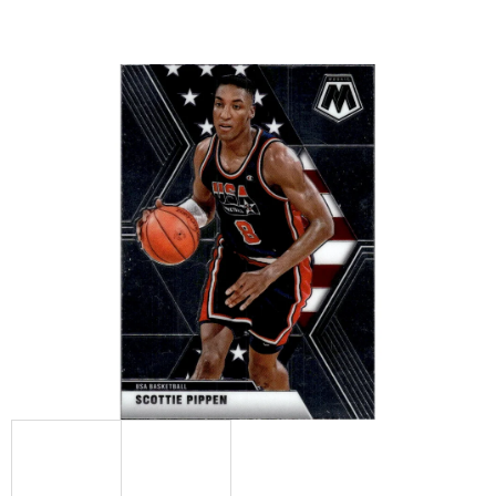
E
T
E
N
A
J
Í
T
?
HLEDAT