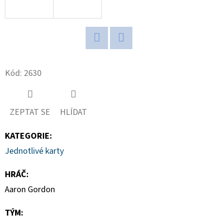
D
O
P
Twitter
Facebook
O
R
Kód:
2630
U
Č
U
ZEPTAT SE
HLÍDAT
J
E
KATEGORIE
:
M
Jednotlivé karty
E
HRÁČ
:
Aaron Gordon
2024-
25
TÝM
:
PANINI