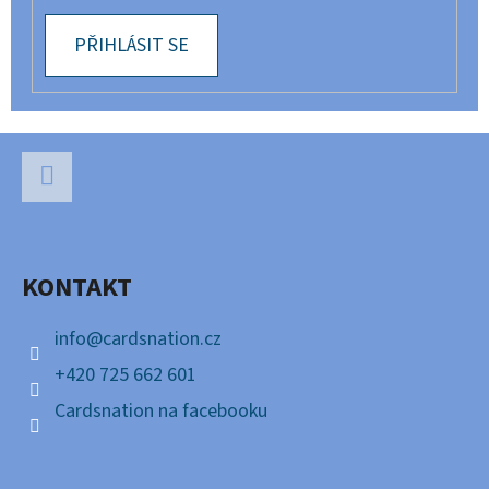
PŘIHLÁSIT SE
Z
Á
P
Facebook
A
KONTAKT
T
Í
info
@
cardsnation.cz
+420 725 662 601
Cardsnation na facebooku