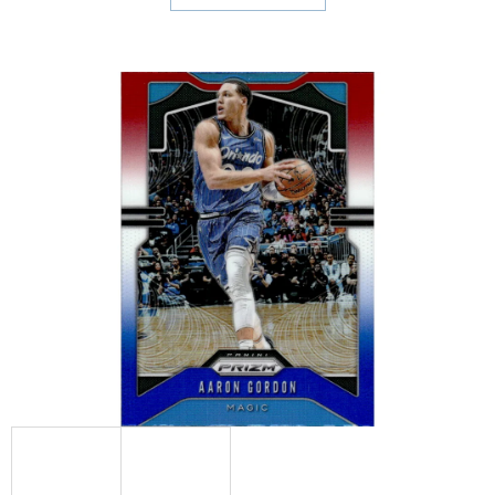
E
T
E
N
A
J
Í
T
?
HLEDAT