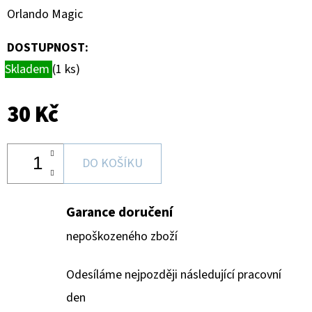
HAUNTED
Orlando Magic
HOOPS
PACK
DOSTUPNOST:
29
Kč
Skladem
(1 ks)
30 Kč
DO KOŠÍKU
Garance doručení
nepoškozeného zboží
Odesíláme nejpozději následující pracovní
den