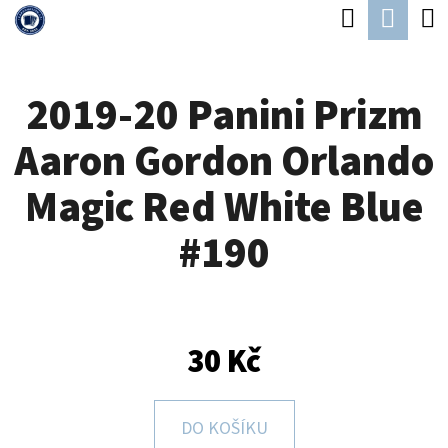
K
Hledat
Náku
Přejít
O
Zpět
Zpět
na
koší
Š
obsah
2019-20 Panini Prizm
Í
C
K
Aaron Gordon Orlando
O
P
Magic Red White Blue
O
#190
T
Ř
E
B
30 Kč
U
J
DO KOŠÍKU