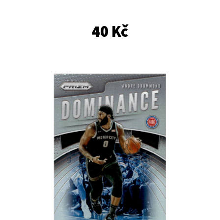
E
T
40 Kč
E
N
A
J
Í
T
?
HLEDAT