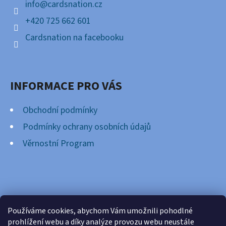
Í
info
@
cardsnation.cz
+420 725 662 601
Cardsnation na facebooku
INFORMACE PRO VÁS
Obchodní podmínky
Podmínky ochrany osobních údajů
Věrnostní Program
FACEBOOK
Používáme cookies, abychom Vám umožnili pohodlné
prohlížení webu a díky analýze provozu webu neustále