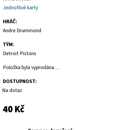
SPORTS
VINYL
Jednotlivé karty
FIGURE
LAKERS
HRÁČ
:
-
LEBRON
Andre Drummond
JAMES
9
CM
TÝM
:
389
Detroit Pistons
Kč
Položka byla vyprodána…
DOSTUPNOST:
Na dotaz
40 Kč