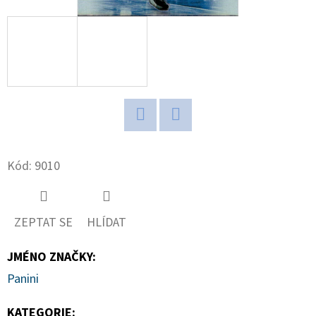
D
O
P
O
R
U
Č
Twitter
Facebook
U
Kód:
9010
J
E
M
ZEPTAT SE
HLÍDAT
E
JMÉNO ZNAČKY
:
Panini
NBA
LEGENDS
POP!
KATEGORIE
: