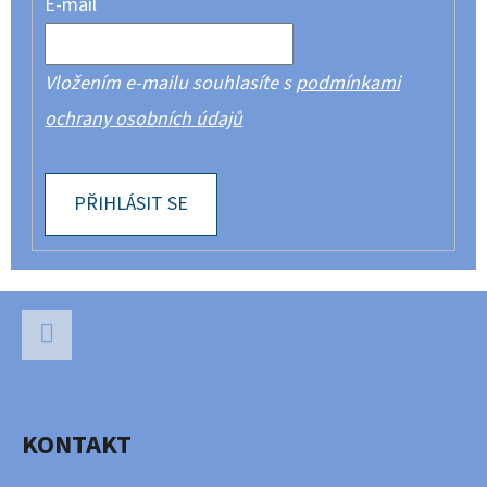
E-mail
Vložením e-mailu souhlasíte s
podmínkami
ochrany osobních údajů
PŘIHLÁSIT SE
Z
Á
P
Facebook
A
KONTAKT
T