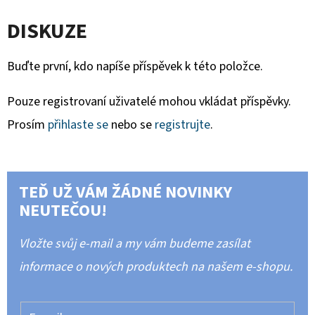
DISKUZE
Buďte první, kdo napíše příspěvek k této položce.
Pouze registrovaní uživatelé mohou vkládat příspěvky.
Prosím
přihlaste se
nebo se
registrujte
.
TEĎ UŽ VÁM ŽÁDNÉ NOVINKY
NEUTEČOU!
Vložte svůj e-mail a my vám budeme zasílat
informace o nových produktech na našem e-shopu.