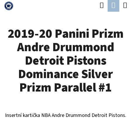
K
Hledat
Náku
Přejít
O
Zpět
Zpět
na
koší
Š
obsah
2019-20 Panini Prizm
Í
C
K
Andre Drummond
O
P
Detroit Pistons
O
Dominance Silver
T
Ř
Prizm Parallel #1
E
B
U
Insertní kartička NBA Andre Drummond Detroit Pistons.
J