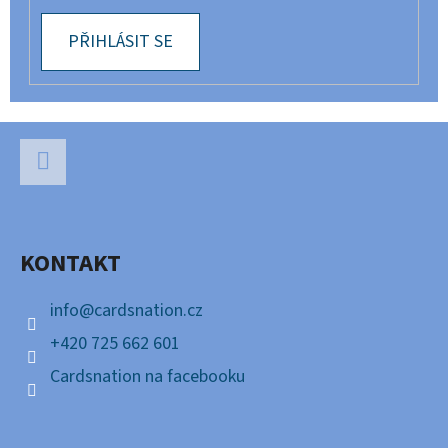
PŘIHLÁSIT SE
Z
Á
P
Facebook
A
KONTAKT
T
Í
info
@
cardsnation.cz
+420 725 662 601
Cardsnation na facebooku