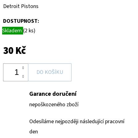
MAGNETICKÉ
Detroit Pistons
HOLDERY
(1KS)
DOSTUPNOST:
19
Kč
Skladem
(2 ks)
30 Kč
DO KOŠÍKU
Garance doručení
nepoškozeného zboží
Odesíláme nejpozději následující pracovní
den