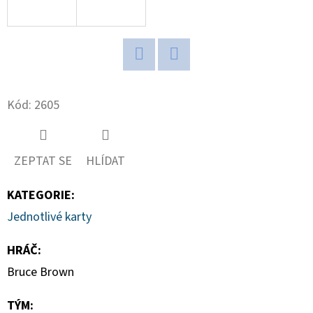
D
O
P
Twitter
Facebook
O
R
Kód:
2605
U
Č
U
ZEPTAT SE
HLÍDAT
J
E
KATEGORIE
:
M
Jednotlivé karty
E
HRÁČ
:
Bruce Brown
BCW
STOJÁNEK
TÝM
:
NA