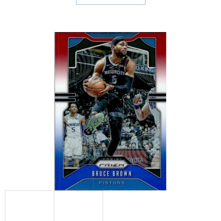
E
T
E
N
A
J
Í
T
?
HLEDAT