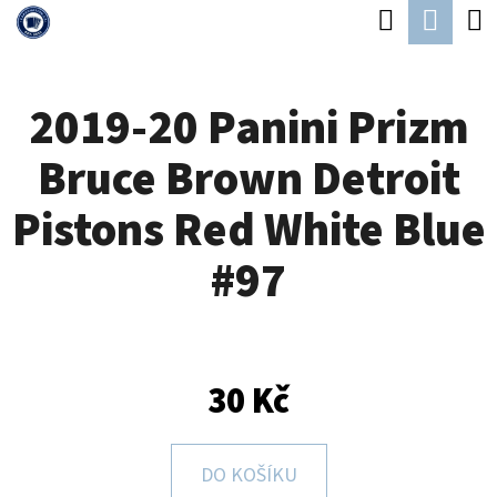
K
Hledat
Náku
Přejít
O
Zpět
Zpět
na
koší
Š
obsah
2019-20 Panini Prizm
Í
C
K
Bruce Brown Detroit
O
P
Pistons Red White Blue
O
#97
T
Ř
E
B
30 Kč
U
J
DO KOŠÍKU