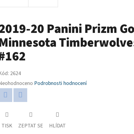
2019-20 Panini Prizm Go
Minnesota Timberwolves
#162
Kód:
2624
Průměrné
Neohodnoceno
Podrobnosti hodnocení
hodnocení
produktu
Twitter
Facebook
je
0,0
TISK
ZEPTAT SE
HLÍDAT
z