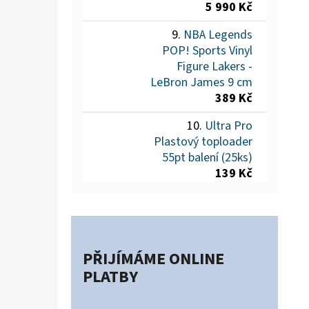
5 990 Kč
NBA Legends
POP! Sports Vinyl
Figure Lakers -
LeBron James 9 cm
389 Kč
Ultra Pro
Plastový toploader
55pt balení (25ks)
139 Kč
PŘIJÍMÁME ONLINE
PLATBY