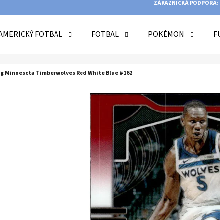
ZÁKAZNICKÁ PODPORA:
AMERICKÝ FOTBAL
FOTBAL
POKÉMON
F
O POTŘEBUJETE NAJÍT?
eng Minnesota Timberwolves Red White Blue #162
HLEDAT
DOPORUČUJEME