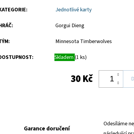
5
KATEGORIE
:
Jednotlivé karty
hvězdiček.
HRÁČ
:
Gorgui Dieng
TÝM
:
Minnesota Timberwolves
DOSTUPNOST:
Skladem
(1 ks)
30 Kč
D
Odesíláme ne
Garance doručení
následující pr