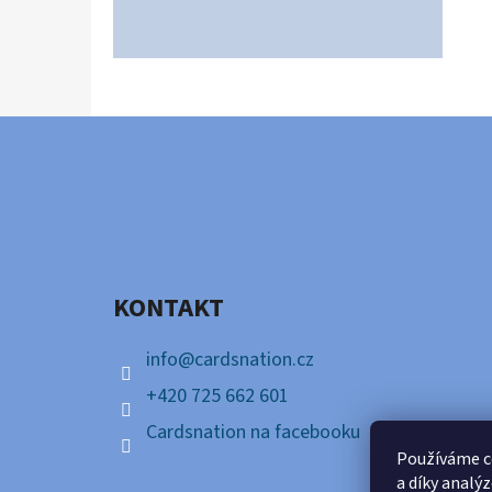
Z
Á
P
A
KONTAKT
T
Í
info
@
cardsnation.cz
+420 725 662 601
Cardsnation na facebooku
Používáme c
a díky analý