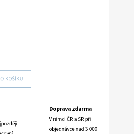
O KOŠÍKU
Doprava zdarma
V rámci ČR a SR při
jpozději
objednávce nad 3 000
acovní