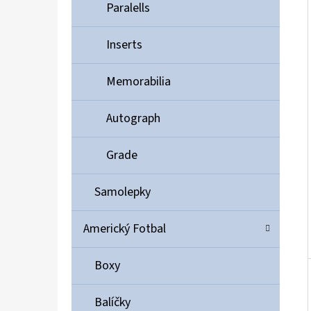
Í
Paralells
P
A
Inserts
ULTIMATE GUARD MAGNETIC CARD CASE 35PT
N
55 Kč
Memorabilia
E
L
Autograph
Grade
Samolepky
Americký Fotbal
Boxy
Balíčky