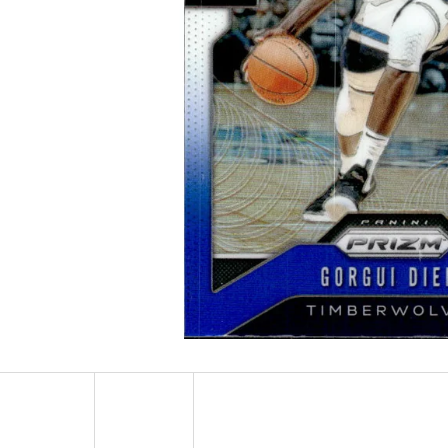
ULTRA PRO PLATINUM - 1 KS
POKÉMON TCG: ME0
BOOSTER BUNDLE
7 Kč
990 Kč