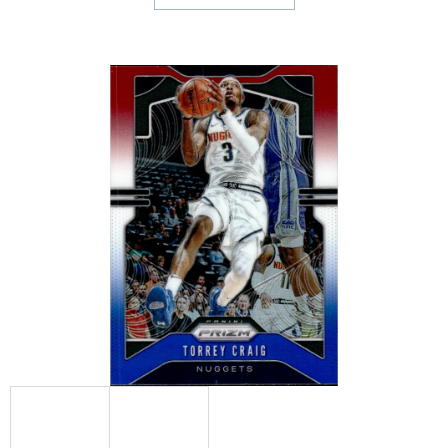
E
T
E
N
A
J
Í
T
?
HLEDAT