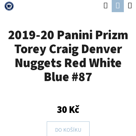
K
Hledat
Náku
Přejít
O
Zpět
Zpět
na
koší
Š
obsah
2019-20 Panini Prizm
Í
C
K
Torey Craig Denver
O
P
Nuggets Red White
O
Blue #87
T
Ř
E
B
30 Kč
U
J
DO KOŠÍKU