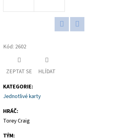
D
O
P
Twitter
Facebook
O
R
Kód:
2602
U
Č
U
ZEPTAT SE
HLÍDAT
J
E
KATEGORIE
:
M
Jednotlivé karty
E
HRÁČ
:
Torey Craig
NBA
LEGENDS
TÝM
:
POP!