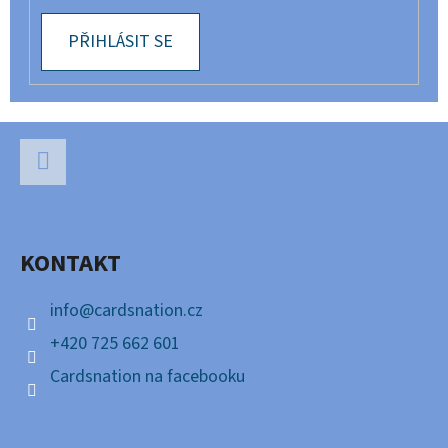
PŘIHLÁSIT SE
Z
Á
P
Facebook
A
KONTAKT
T
Í
info
@
cardsnation.cz
+420 725 662 601
Cardsnation na facebooku