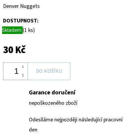
SPORTS
Denver Nuggets
VINYL
FIGURE
LAKERS
DOSTUPNOST:
-
LEBRON
Skladem
(1 ks)
JAMES
9
CM
30 Kč
389
Kč
DO KOŠÍKU
Garance doručení
nepoškozeného zboží
Odesíláme nejpozději následující pracovní
den