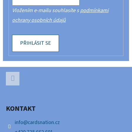
Vložením e-mailu souhlasíte s
podmínkami
ochrany osobních údajů
PŘIHLÁSIT SE
Z
Á
P
Facebook
A
KONTAKT
T
Í
info
@
cardsnation.cz