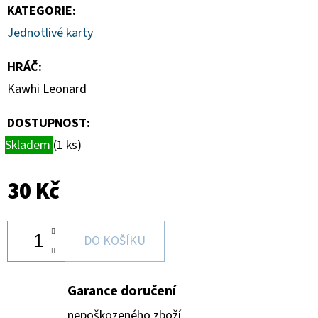
SPORTS
KATEGORIE
:
VINYL
FIGURE
Jednotlivé karty
LAKERS
-
LEBRON
HRÁČ
:
JAMES
Kawhi Leonard
9
CM
DOSTUPNOST:
389
Kč
Skladem
(1 ks)
30 Kč
DO KOŠÍKU
Garance doručení
nepoškozeného zboží