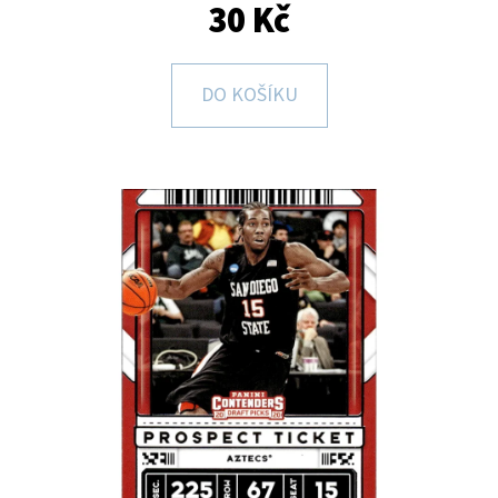
E
30 Kč
T
E
DO KOŠÍKU
N
A
J
Í
T
?
HLEDAT