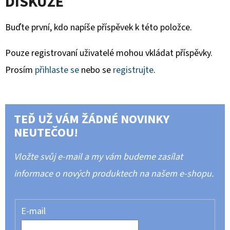
DISKUZE
Buďte první, kdo napíše příspěvek k této položce.
Pouze registrovaní uživatelé mohou vkládat příspěvky.
Prosím
přihlaste se
nebo se
registrujte
.
TEĎ UŽ VÁM ŽÁDNÉ NOVINKY
NEUTEČOU!
Vložte svůj e-mail a my vám budeme zasílat
informace o nových produktech na našem e-shopu.
E-mail