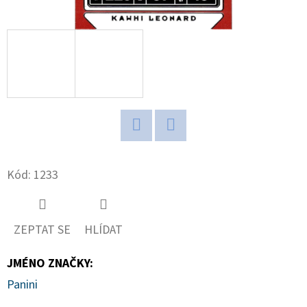
D
O
P
O
R
U
Č
Twitter
Facebook
U
J
Kód:
1233
E
M
E
ZEPTAT SE
HLÍDAT
JMÉNO ZNAČKY
:
NBA
Panini
LEGENDS
POP!