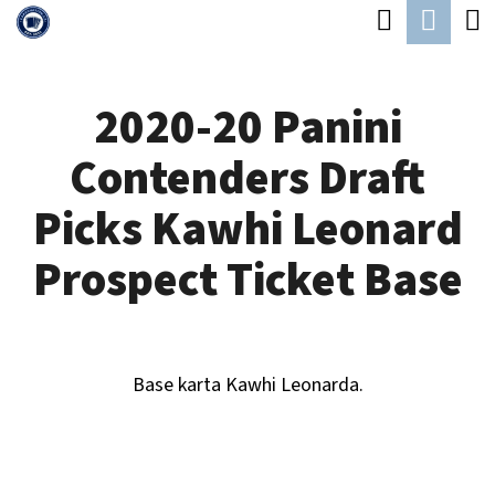
K
Hledat
Náku
Přejít
O
Zpět
Zpět
na
koší
Š
obsah
2020-20 Panini
Í
C
K
Contenders Draft
O
P
Picks Kawhi Leonard
O
Prospect Ticket Base
T
Ř
E
Base karta Kawhi Leonarda.
B
U
J