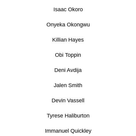
HAUNTED
HOOPS
Isaac Okoro
PACK
29
Onyeka Okongwu
Kč
Killian Hayes
Obi Toppin
Deni Avdija
Jalen Smith
Devin Vassell
Tyrese Haliburton
Immanuel Quickley