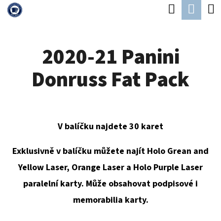
K
Hledat
Náku
Přejít
O
Zpět
Zpět
na
koší
Š
obsah
2020-21 Panini
Í
C
K
Donruss Fat Pack
O
P
O
T
V balíčku najdete 30 karet
Ř
Exklusivně v balíčku můžete najít Holo Grean and
E
Yellow Laser, Orange Laser a Holo Purple Laser
B
paralelní karty. Může obsahovat podpisové i
U
memorabilia karty.
J