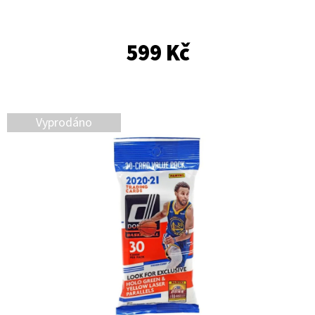
E
T
599 Kč
E
N
A
J
Vyprodáno
Í
T
?
HLEDAT