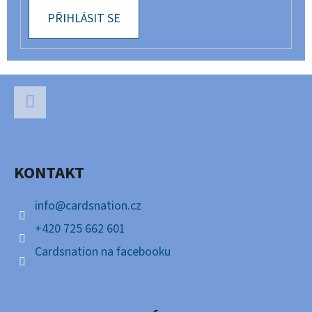
PŘIHLÁSIT SE
Z
Á
P
Facebook
A
KONTAKT
T
Í
info
@
cardsnation.cz
+420 725 662 601
Cardsnation na facebooku