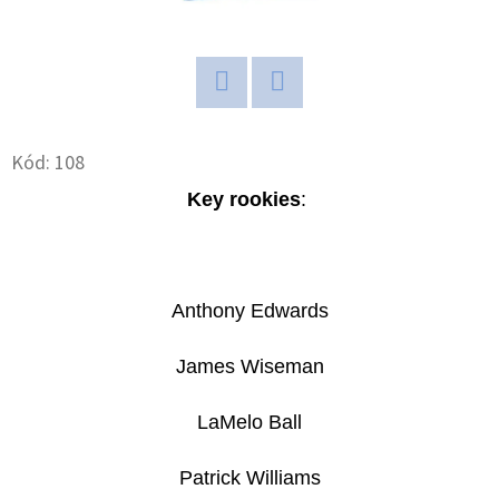
D
O
P
Twitter
Facebook
O
R
Kód:
108
U
Key rookies
:
Č
U
J
E
Anthony Edwards
M
E
James Wiseman
LaMelo Ball
2024-
25
Patrick Williams
PANINI