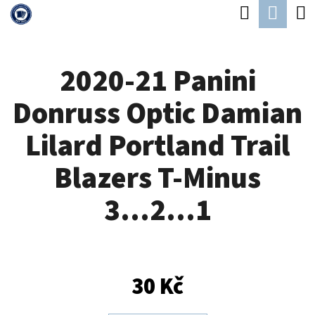
K
Hledat
Náku
Přejít
O
Zpět
Zpět
na
koší
Š
obsah
2020-21 Panini
Í
C
K
Donruss Optic Damian
O
P
Lilard Portland Trail
O
Blazers T-Minus
T
Ř
3...2...1
E
B
U
30 Kč
J