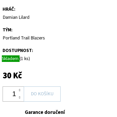
DONRUSS
HOBBY
HRÁČ
:
BOX
Damian Lilard
5
990
Kč
TÝM
:
Portland Trail Blazers
DOSTUPNOST:
Skladem
(1 ks)
30 Kč
DO KOŠÍKU
Garance doručení