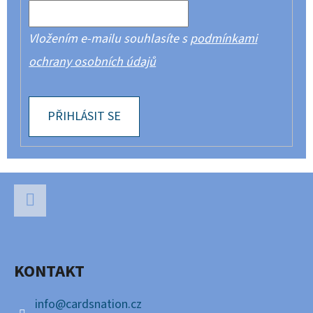
Vložením e-mailu souhlasíte s
podmínkami
ochrany osobních údajů
PŘIHLÁSIT SE
Z
Á
P
Facebook
A
KONTAKT
T
Í
info
@
cardsnation.cz