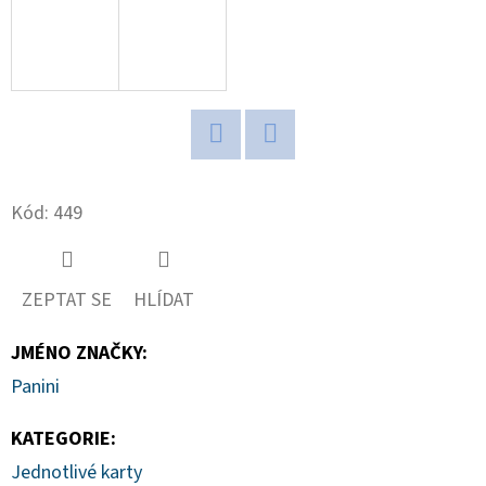
D
O
P
O
R
Twitter
Facebook
U
Kód:
449
Č
U
J
E
ZEPTAT SE
HLÍDAT
M
JMÉNO ZNAČKY
:
E
Panini
KATEGORIE
:
2025-
26
Jednotlivé karty
PANINI