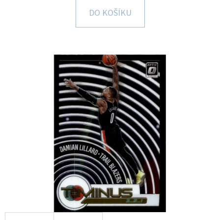
E
DO KOŠÍKU
T
E
N
A
J
Í
T
?
HLEDAT