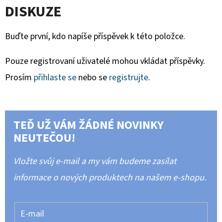
DISKUZE
Buďte první, kdo napíše příspěvek k této položce.
Pouze registrovaní uživatelé mohou vkládat příspěvky.
Prosím
přihlaste se
nebo se
registrujte
.
TEĎ UŽ VÁM ŽÁDNÉ NOVINKY
NEUTEČOU!
Vložte svůj e-mail a my vám budeme zasílat
informace o nových produktech na našem e-shopu.
E-mail