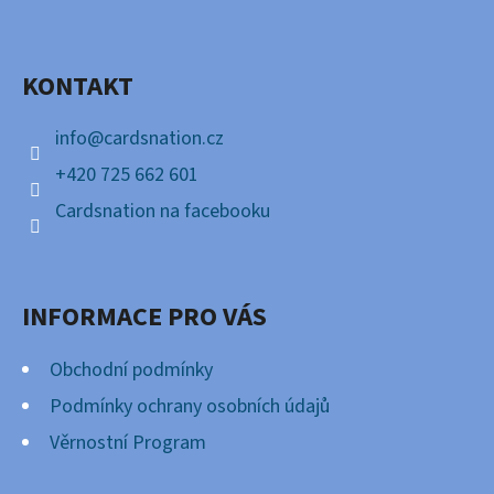
P
Facebook
A
KONTAKT
T
Í
info
@
cardsnation.cz
+420 725 662 601
Cardsnation na facebooku
INFORMACE PRO VÁS
Obchodní podmínky
Podmínky ochrany osobních údajů
Věrnostní Program