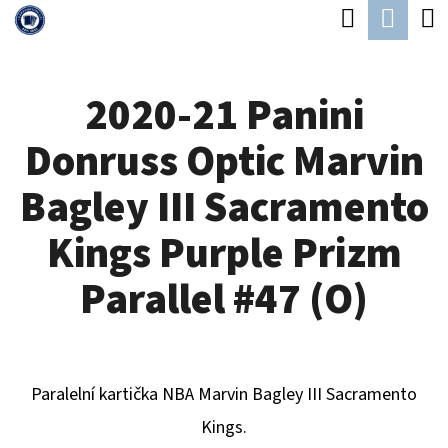
K
Hledat
Náku
Přejít
O
Zpět
Zpět
na
koší
Š
obsah
2020-21 Panini
Í
C
K
Donruss Optic Marvin
O
P
Bagley III Sacramento
O
Kings Purple Prizm
T
Ř
Parallel #47 (O)
E
B
U
Paralelní kartička NBA Marvin Bagley III Sacramento
J
Kings.