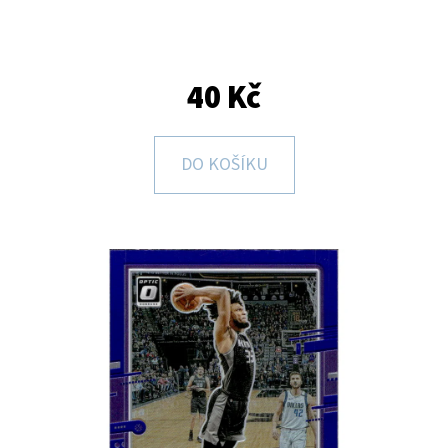
E
T
E
40 Kč
N
A
DO KOŠÍKU
J
Í
T
?
HLEDAT