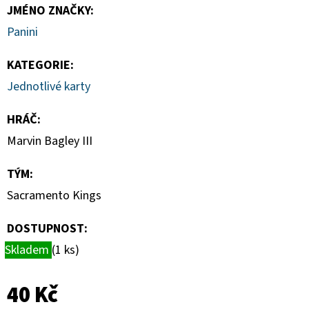
TOPLOADER
JMÉNO ZNAČKY
:
55PT
BALENÍ
Panini
(25KS)
139
KATEGORIE
:
Kč
Jednotlivé karty
HRÁČ
:
Marvin Bagley III
TÝM
:
Sacramento Kings
DOSTUPNOST:
Skladem
(1 ks)
40 Kč