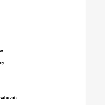
on
ey
sahovat: