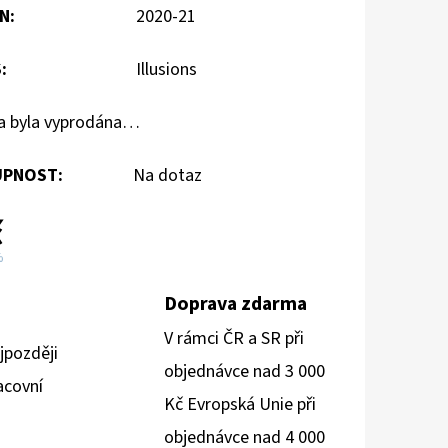
N
:
2020-21
S
:
Illusions
a byla vyprodána…
PNOST:
Na dotaz
č
%
Doprava zdarma
V rámci ČR a SR při
jpozději
objednávce nad 3 000
acovní
Kč Evropská Unie při
objednávce nad 4 000