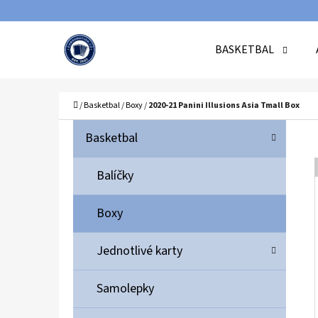
K
Přejít
O
Zpět
Zpět
na
BASKETBAL
Š
do
do
obsah
Í
obchodu
obchodu
C
K
Domů
/
Basketbal
/
Boxy
/
2020-21 Panini Illusions Asia Tmall Box
P
K
Přeskočit
Basketbal
A
O
kategorie
T
S
Balíčky
E
T
G
Boxy
O
R
R
A
Jednotlivé karty
I
N
E
N
Samolepky