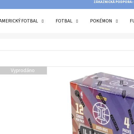
ZÁKAZNICKÁ PODPORA:
AMERICKÝ FOTBAL
FOTBAL
POKÉMON
F
O POTŘEBUJETE NAJÍT?
HLEDAT
Vyprodáno
DOPORUČUJEME