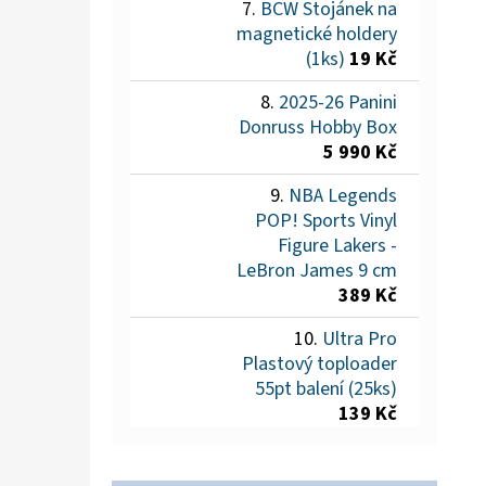
BCW Stojánek na
magnetické holdery
(1ks)
19 Kč
2025-26 Panini
Donruss Hobby Box
5 990 Kč
NBA Legends
POP! Sports Vinyl
Figure Lakers -
LeBron James 9 cm
389 Kč
Ultra Pro
Plastový toploader
55pt balení (25ks)
139 Kč