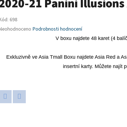
2020-21 Panini Illusions
Kód:
698
Průměrné
Neohodnoceno
Podrobnosti hodnocení
hodnocení
V boxu najdete 48 karet (4 balí
produktu
je
Exkluzivně ve Asia Tmall Boxu najdete Asia Red a Asi
0,0
insertní karty. Můžete najít 
z
5
hvězdiček.
Twitter
Facebook