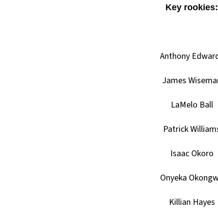
Key rookies:
Anthony Edwar
James Wisema
LaMelo Ball
Patrick William
Isaac Okoro
Onyeka Okong
Killian Hayes