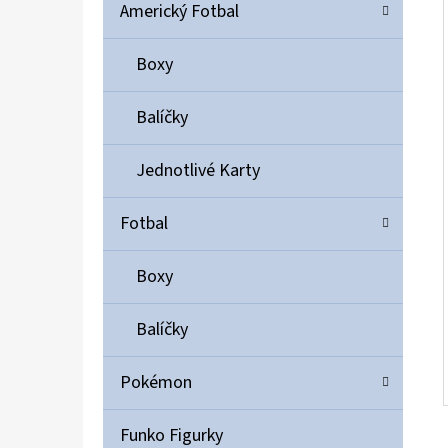
Í
Americký Fotbal
P
A
Boxy
ULTIMATE GUARD MAGNETIC CARD CASE 35PT
N
55 Kč
Balíčky
E
L
Jednotlivé Karty
Fotbal
Boxy
Balíčky
Pokémon
Funko Figurky