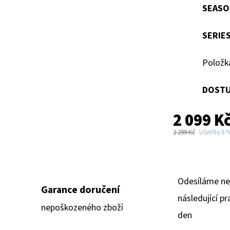
SEASO
SERIE
Položk
DOSTU
2 099 K
2 299 Kč
Ušetříte 8 
Odesíláme ne
Garance doručení
následující pr
nepoškozeného zboží
den