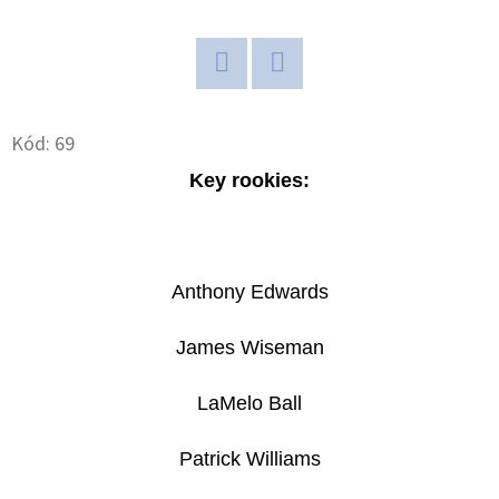
D
O
P
Twitter
Facebook
O
Kód:
69
R
Key rookies:
U
Č
U
J
Anthony Edwards
E
M
James Wiseman
E
LaMelo Ball
POKÉMON
Patrick Williams
TCG:
ME05