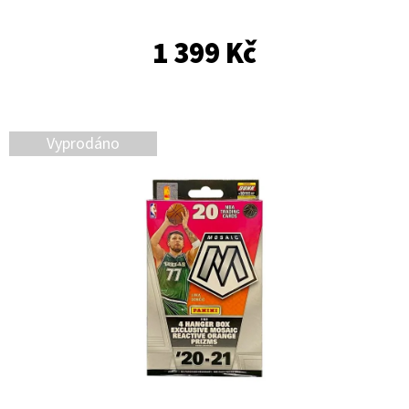
E
T
1 399 Kč
E
N
A
Vyprodáno
J
Í
T
?
HLEDAT