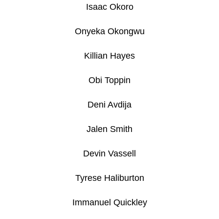
-
Isaac Okoro
PITCH
BLACK
BOOSTER
Onyeka Okongwu
BUNDLE
990
Killian Hayes
Kč
Obi Toppin
Deni Avdija
Jalen Smith
Devin Vassell
Tyrese Haliburton
Immanuel Quickley