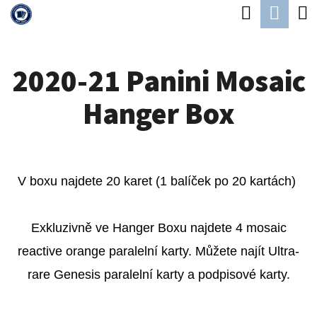
K
Hledat
Náku
Přejít
O
Zpět
Zpět
na
koší
Š
obsah
2020-21 Panini Mosaic
Í
C
K
Hanger Box
O
P
O
T
V boxu najdete 20 karet (1 balíček po 20 kartách)
Ř
E
Exkluzivně ve Hanger Boxu najdete 4 mosaic
B
reactive orange paralelní karty. Můžete najít Ultra-
U
rare Genesis paralelní karty a podpisové karty.
J