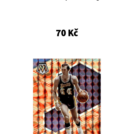
E
T
E
N
70 Kč
A
J
Í
T
?
HLEDAT