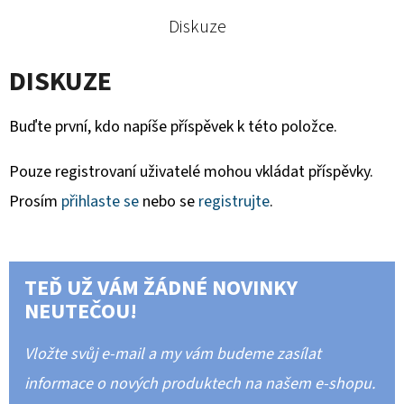
Diskuze
DISKUZE
Buďte první, kdo napíše příspěvek k této položce.
Pouze registrovaní uživatelé mohou vkládat příspěvky.
Prosím
přihlaste se
nebo se
registrujte
.
TEĎ UŽ VÁM ŽÁDNÉ NOVINKY
NEUTEČOU!
Vložte svůj e-mail a my vám budeme zasílat
informace o nových produktech na našem e-shopu.