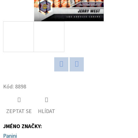
D
O
P
O
R
U
Č
U
Twitter
Facebook
J
E
Kód:
8898
M
E
ZEPTAT SE
HLÍDAT
POKÉMON
JMÉNO ZNAČKY
:
TCG:
ME05
Panini