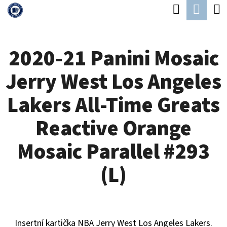
K
Hledat
Náku
Přejít
O
Zpět
Zpět
na
koší
Š
obsah
2020-21 Panini Mosaic
Í
C
K
Jerry West Los Angeles
O
P
Lakers All-Time Greats
O
Reactive Orange
T
Ř
Mosaic Parallel #293
E
(L)
B
U
J
Insertní kartička NBA Jerry West Los Angeles Lakers.