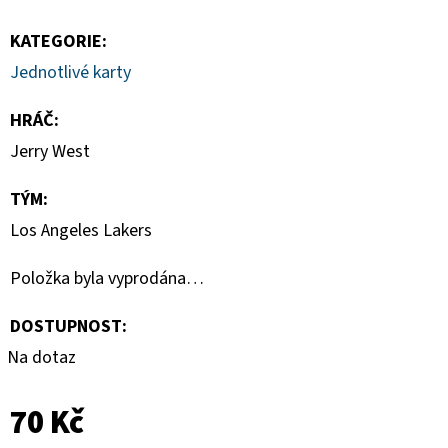
-
PITCH
KATEGORIE
:
BLACK
BOOSTER
Jednotlivé karty
BUNDLE
990
HRÁČ
:
Kč
Jerry West
TÝM
:
Los Angeles Lakers
Položka byla vyprodána…
DOSTUPNOST:
Na dotaz
70 Kč