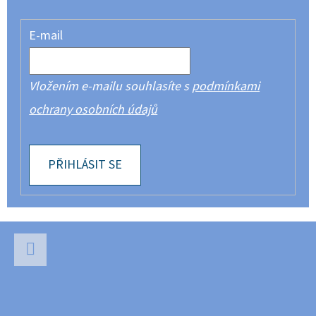
E-mail
Vložením e-mailu souhlasíte s
podmínkami
ochrany osobních údajů
PŘIHLÁSIT SE
Z
Á
P
Facebook
A