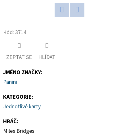
D
O
Twitter
Facebook
P
Kód:
3714
O
R
U
ZEPTAT SE
HLÍDAT
Č
U
JMÉNO ZNAČKY
:
J
Panini
E
M
KATEGORIE
:
E
Jednotlivé karty
HRÁČ
:
POKÉMON
Miles Bridges
TCG:
ME05