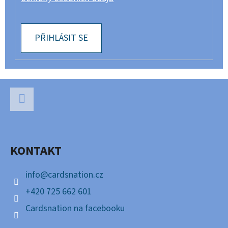
PŘIHLÁSIT SE
Z
Á
P
Facebook
A
KONTAKT
T
Í
info
@
cardsnation.cz
+420 725 662 601
Cardsnation na facebooku