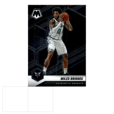
E
T
E
N
A
J
Í
T
?
HLEDAT