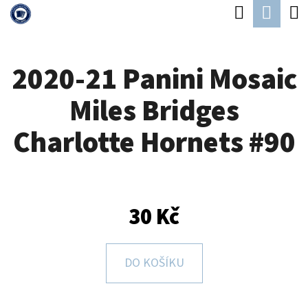
K
Hledat
Náku
Přejít
O
Zpět
Zpět
na
koší
Š
obsah
2020-21 Panini Mosaic
Í
C
K
Miles Bridges
O
P
Charlotte Hornets #90
O
T
Ř
30 Kč
E
B
U
DO KOŠÍKU
J