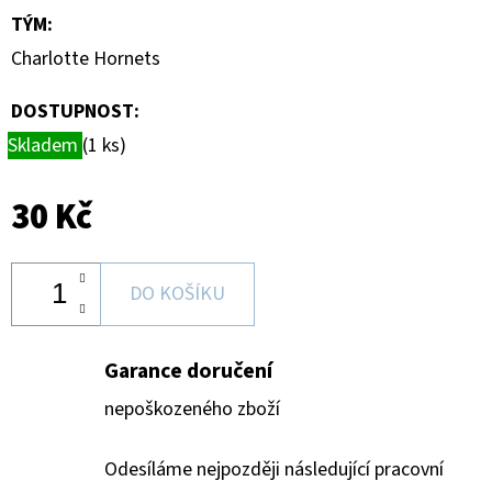
-
TÝM
:
PITCH
BLACK
Charlotte Hornets
BOOSTER
BUNDLE
DOSTUPNOST:
990
Kč
Skladem
(1 ks)
30 Kč
DO KOŠÍKU
Garance doručení
nepoškozeného zboží
Odesíláme nejpozději následující pracovní