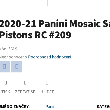
2020-21 Panini Mosaic S
Pistons RC #209
Kód:
3619
Průměrné
Neohodnoceno
Podrobnosti hodnocení
hodnocení
produktu
Twitter
Facebook
je
0,0
TISK
ZEPTAT SE
HLÍDAT
z
5
JMÉNO ZNAČKY
:
Panini
KATEG