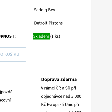
Saddiq Bey
Detroit Pistons
PNOST:
Skladem
(1 ks)
O KOŠÍKU
Doprava zdarma
V rámci ČR a SR při
jpozději
objednávce nad 3 000
acovní
Kč Evropská Unie při