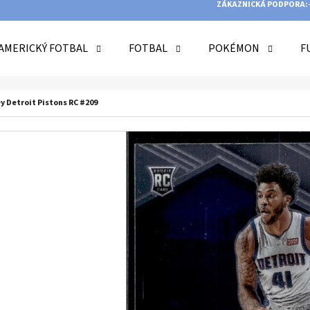
ZÁKAZNICKÁ PODPORA:
AMERICKÝ FOTBAL
FOTBAL
POKÉMON
F
O POTŘEBUJETE NAJÍT?
y Detroit Pistons RC #209
HLEDAT
DOPORUČUJEME