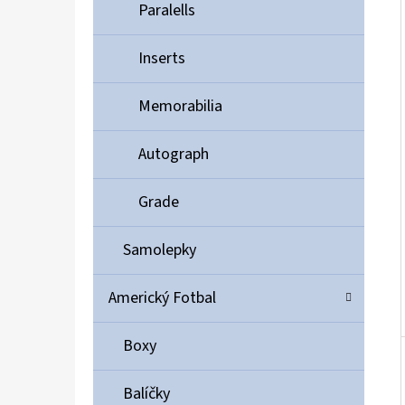
Í
Paralells
P
A
Inserts
ULTIMATE GUARD MAGNETIC CARD CASE 35PT
N
55 Kč
Memorabilia
E
L
Autograph
Grade
Samolepky
Americký Fotbal
Boxy
Balíčky