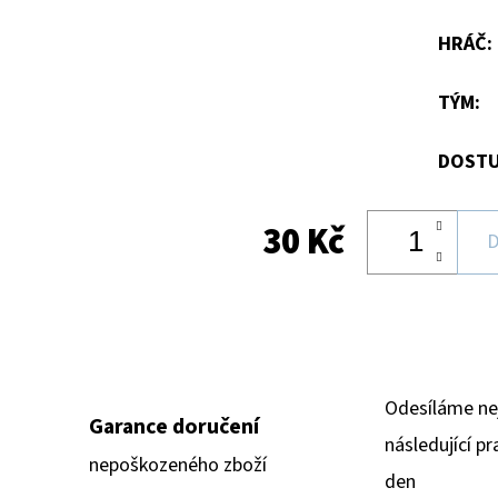
hvězdiček.
HRÁČ
:
TÝM
:
DOSTU
30 Kč
D
Odesíláme ne
Garance doručení
následující pr
nepoškozeného zboží
den