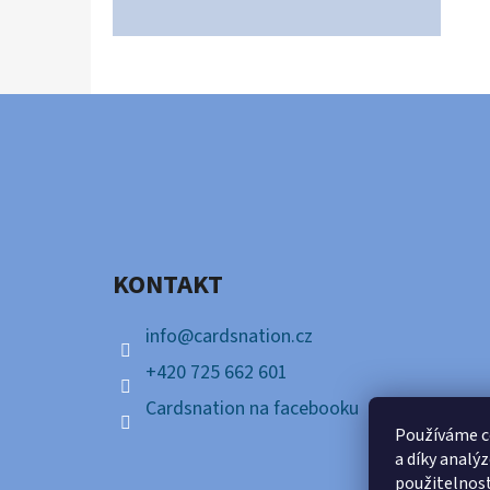
Z
Á
P
A
KONTAKT
T
Í
info
@
cardsnation.cz
+420 725 662 601
Cardsnation na facebooku
Používáme c
a díky analý
použitelnos