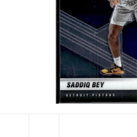
ULTRA PRO PLATINUM - 1 KS
POKÉMON TCG: ME0
BOOSTER BUNDLE
7 Kč
990 Kč