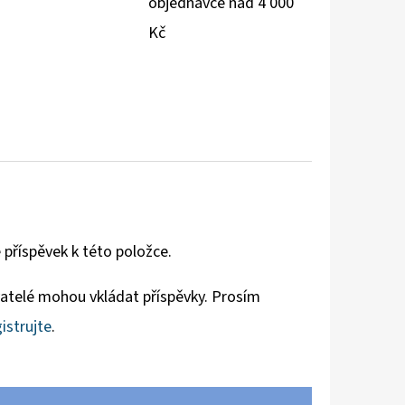
objednávce nad 4 000
Kč
 příspěvek k této položce.
vatelé mohou vkládat příspěvky. Prosím
istrujte
.