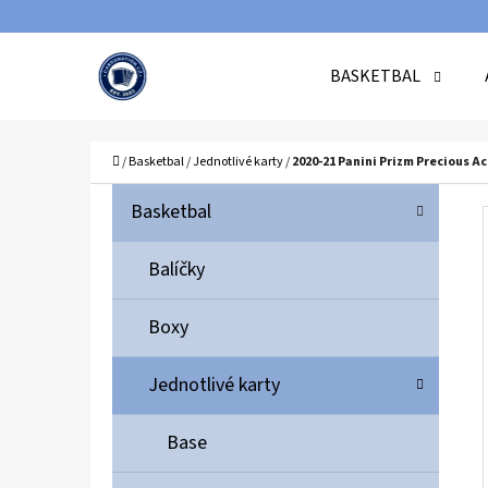
K
Přejít
O
Zpět
Zpět
na
BASKETBAL
Š
do
do
obsah
Í
obchodu
obchodu
C
K
Domů
/
Basketbal
/
Jednotlivé karty
/
2020-21 Panini Prizm Precious 
P
K
Přeskočit
Basketbal
A
O
kategorie
T
S
Balíčky
E
T
G
Boxy
O
R
R
A
Jednotlivé karty
I
N
E
N
Base