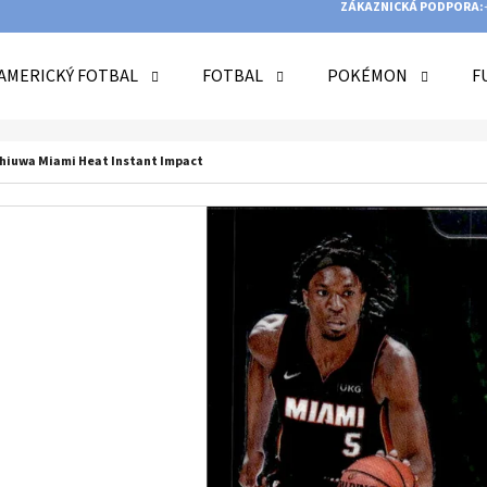
ZÁKAZNICKÁ PODPORA:
AMERICKÝ FOTBAL
FOTBAL
POKÉMON
F
O POTŘEBUJETE NAJÍT?
Achiuwa Miami Heat Instant Impact
HLEDAT
DOPORUČUJEME