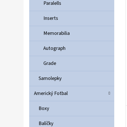
Í
Paralells
P
A
Inserts
ULTIMATE GUARD MAGNETIC CARD CASE 35PT
N
55 Kč
Memorabilia
E
L
Autograph
Grade
Samolepky
Americký Fotbal
Boxy
Balíčky