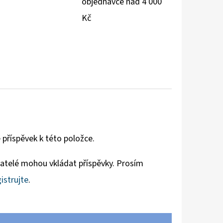
objednávce nad 4 000
Kč
 příspěvek k této položce.
vatelé mohou vkládat příspěvky. Prosím
istrujte
.