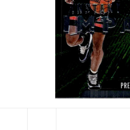
ULTRA PRO PLATINUM - 1 KS
POKÉMON TCG: ME0
BOOSTER BUNDLE
7 Kč
990 Kč