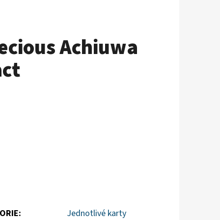
recious Achiuwa
act
ORIE
:
Jednotlivé karty