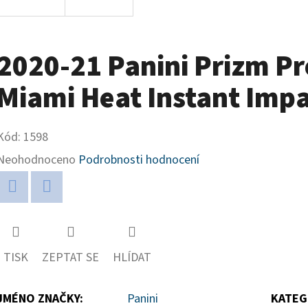
2020-21 Panini Prizm P
Miami Heat Instant Imp
Kód:
1598
Průměrné
Neohodnoceno
Podrobnosti hodnocení
hodnocení
produktu
Twitter
Facebook
je
0,0
TISK
ZEPTAT SE
HLÍDAT
z
5
JMÉNO ZNAČKY
:
Panini
KATEG