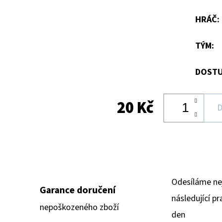
hvězdiček.
HRÁČ
:
TÝM
:
DOSTU
20 Kč
D
Odesíláme ne
Garance doručení
následující pr
nepoškozeného zboží
den