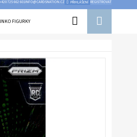
+420 725 662 601
INFO@CARDSNATION.CZ
REGISTROVAT
PŘIHLÁŠENÍ
Hledat
Nákupn
UNKO FIGURKY
PŘÍSLUŠENSTVÍ
UFC
HOKEJ
košík
Následující