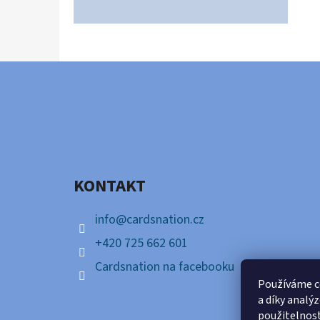
Z
Á
P
A
KONTAKT
T
Í
info
@
cardsnation.cz
+420 725 662 601
Cardsnation na facebooku
Používáme c
a díky analý
použitelnos