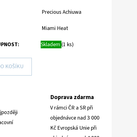
Precious Achiuwa
Miami Heat
PNOST:
Skladem
(1 ks)
O KOŠÍKU
Doprava zdarma
V rámci ČR a SR při
jpozději
objednávce nad 3 000
acovní
Kč Evropská Unie při