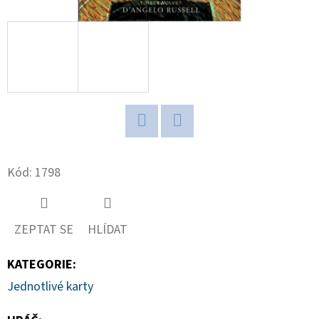
D
O
P
O
R
U
Č
Twitter
Facebook
U
Kód:
1798
J
E
M
ZEPTAT SE
HLÍDAT
E
KATEGORIE
:
Jednotlivé karty
2024-
25
PANINI