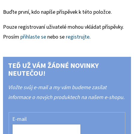
Buďte první, kdo napíše příspěvek k této položce.
Pouze registrovaní uživatelé mohou vkládat příspěvky.
Prosím
přihlaste se
nebo se
registrujte
.
TEĎ UŽ VÁM ŽÁDNÉ NOVINKY
NEUTEČOU!
Vložte svůj e-mail a my vám budeme zasílat
informace o nových produktech na našem e-shopu.
E-mail