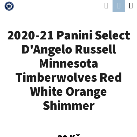
K
Hledat
Náku
Přejít
O
Zpět
Zpět
na
koší
Š
obsah
2020-21 Panini Select
Í
C
K
D'Angelo Russell
O
P
Minnesota
O
Timberwolves Red
T
Ř
White Orange
E
Shimmer
B
U
J