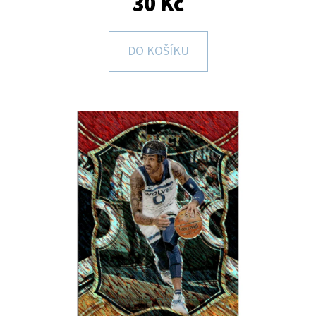
30 Kč
E
T
E
DO KOŠÍKU
N
A
J
Í
T
?
HLEDAT