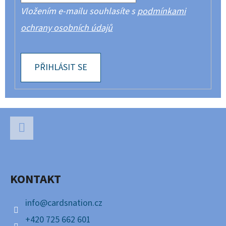
Vložením e-mailu souhlasíte s
podmínkami
ochrany osobních údajů
PŘIHLÁSIT SE
Z
Á
P
Facebook
A
KONTAKT
T
Í
info
@
cardsnation.cz
+420 725 662 601