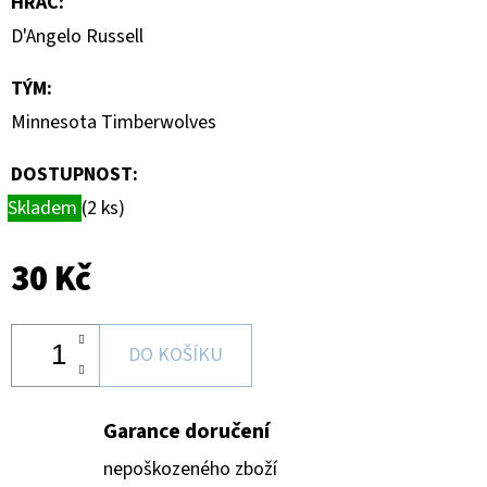
HRÁČ
:
HAUNTED
HOOPS
D'Angelo Russell
PACK
29
TÝM
:
Kč
Minnesota Timberwolves
DOSTUPNOST:
Skladem
(2 ks)
30 Kč
DO KOŠÍKU
Garance doručení
nepoškozeného zboží