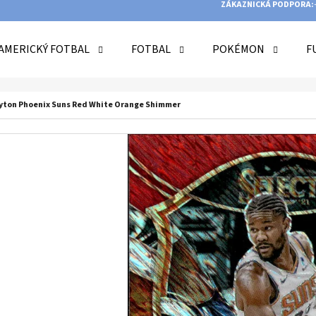
ZÁKAZNICKÁ PODPORA:
AMERICKÝ FOTBAL
FOTBAL
POKÉMON
F
O POTŘEBUJETE NAJÍT?
Ayton Phoenix Suns Red White Orange Shimmer
HLEDAT
DOPORUČUJEME