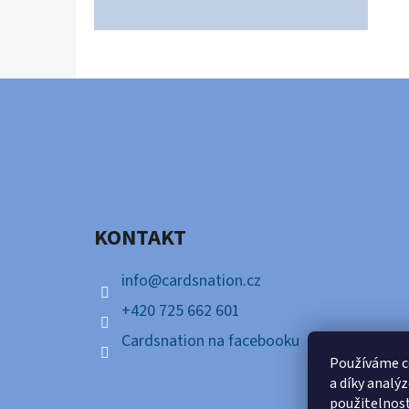
Z
Á
P
A
KONTAKT
T
Í
info
@
cardsnation.cz
+420 725 662 601
Cardsnation na facebooku
Používáme c
a díky analý
použitelnos