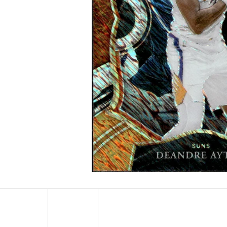
ULTRA PRO PLATINUM - 1 KS
POKÉMON TCG: ME0
BOOSTER BUNDLE
7 Kč
990 Kč