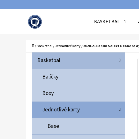
K
Přejít
O
Zpět
Zpět
na
BASKETBAL
Š
do
do
obsah
Í
obchodu
obchodu
C
K
Domů
/
Basketbal
/
Jednotlivé karty
/
2020-21 Panini Select Deandre 
P
K
Přeskočit
Basketbal
A
O
kategorie
T
S
Balíčky
E
T
G
Boxy
O
R
R
A
Jednotlivé karty
I
N
E
N
Base