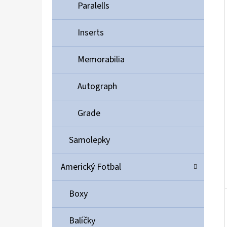
Í
Paralells
P
A
Inserts
ULTIMATE GUARD MAGNETIC CARD CASE 35PT
N
55 Kč
Memorabilia
E
L
Autograph
Grade
Samolepky
Americký Fotbal
Boxy
Balíčky