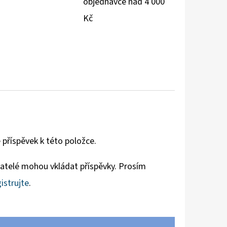
objednávce nad 4 000
Kč
 příspěvek k této položce.
vatelé mohou vkládat příspěvky. Prosím
istrujte
.