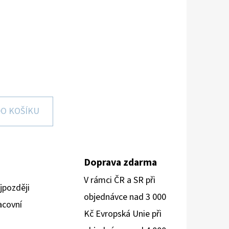
O KOŠÍKU
Doprava zdarma
V rámci ČR a SR při
jpozději
objednávce nad 3 000
acovní
Kč Evropská Unie při