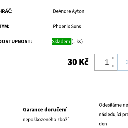
hvězdiček.
HRÁČ
:
DeAndre Ayton
TÝM
:
Phoenix Suns
DOSTUPNOST:
Skladem
(1 ks)
30 Kč
D
Odesíláme ne
Garance doručení
následující pr
nepoškozeného zboží
den