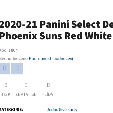
2020-21 Panini Select D
Phoenix Suns Red Whit
Kód:
1804
Průměrné
Neohodnoceno
Podrobnosti hodnocení
hodnocení
produktu
Twitter
Facebook
je
0,0
TISK
ZEPTAT SE
HLÍDAT
z
5
KATEGORIE
:
Jednotlivé karty