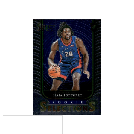
E
T
E
N
A
J
Í
T
?
HLEDAT