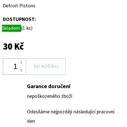
MAGNETICKÉ
Detroit Pistons
HOLDERY
(1KS)
DOSTUPNOST:
19
Kč
Skladem
(1 ks)
30 Kč
DO KOŠÍKU
Garance doručení
nepoškozeného zboží
Odesíláme nejpozději následující pracovní
den