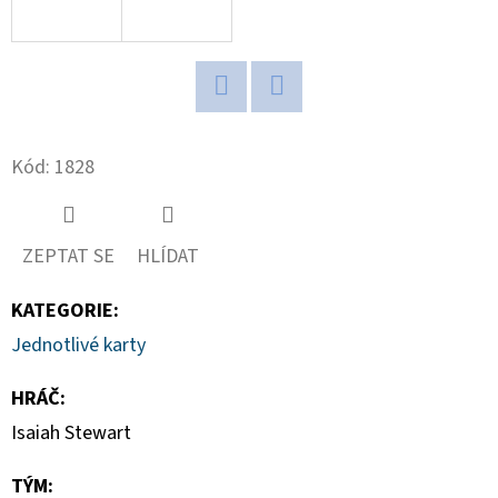
D
O
P
Twitter
Facebook
O
R
Kód:
1828
U
Č
U
ZEPTAT SE
HLÍDAT
J
E
KATEGORIE
:
M
Jednotlivé karty
E
HRÁČ
:
Isaiah Stewart
BCW
STOJÁNEK
TÝM
:
NA