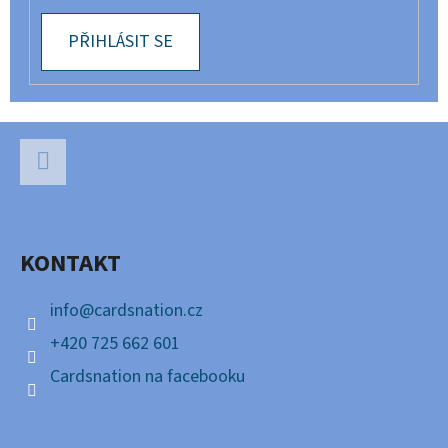
PŘIHLÁSIT SE
Z
Á
P
Facebook
A
KONTAKT
T
Í
info
@
cardsnation.cz
+420 725 662 601
Cardsnation na facebooku