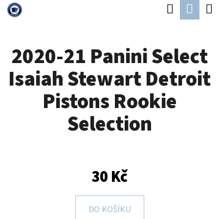
K
Hledat
Náku
Přejít
O
Zpět
Zpět
na
koší
Š
obsah
2020-21 Panini Select
Í
C
K
Isaiah Stewart Detroit
O
P
Pistons Rookie
O
Selection
T
Ř
E
B
30 Kč
U
J
DO KOŠÍKU