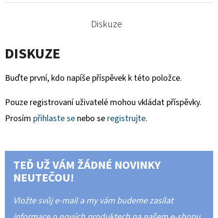
Diskuze
DISKUZE
Buďte první, kdo napíše příspěvek k této položce.
Pouze registrovaní uživatelé mohou vkládat příspěvky.
Prosím
přihlaste se
nebo se
registrujte
.
TEĎ UŽ VÁM ŽÁDNÉ NOVINKY
NEUTEČOU!
Vložte svůj e-mail a my vám budeme zasílat
informace o nových produktech na našem e-shopu.