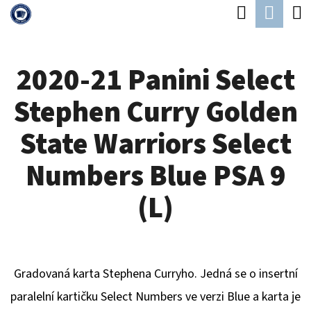
K
Hledat
Náku
Přejít
O
Zpět
Zpět
na
koší
Š
obsah
2020-21 Panini Select
Í
C
K
Stephen Curry Golden
O
P
State Warriors Select
O
Numbers Blue PSA 9
T
Ř
(L)
E
B
U
Gradovaná karta Stephena Curryho. Jedná se o insertní
J
paralelní kartičku Select Numbers ve verzi Blue a karta je