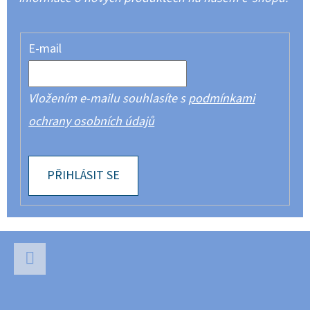
E-mail
Vložením e-mailu souhlasíte s
podmínkami
ochrany osobních údajů
PŘIHLÁSIT SE
Z
Á
P
Facebook