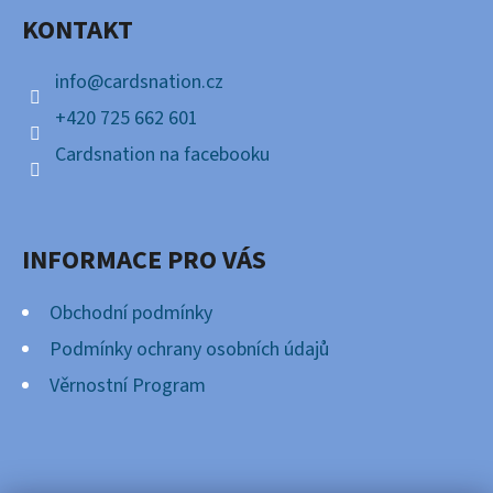
A
KONTAKT
T
Í
info
@
cardsnation.cz
+420 725 662 601
Cardsnation na facebooku
INFORMACE PRO VÁS
Obchodní podmínky
Podmínky ochrany osobních údajů
Věrnostní Program