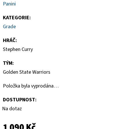
SPORTS
Panini
VINYL
FIGURE
LAKERS
KATEGORIE
:
-
Grade
LEBRON
JAMES
9
HRÁČ
:
CM
Stephen Curry
389
Kč
TÝM
:
Golden State Warriors
Položka byla vyprodána…
DOSTUPNOST:
Na dotaz
1 090 Kč