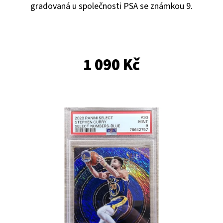
E
gradovaná u společnosti PSA se známkou 9.
T
E
N
1 090 Kč
A
J
Í
T
?
HLEDAT